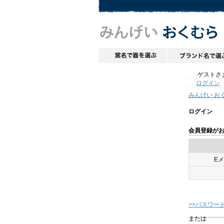
ゲストさま
ログイン
みんげい お
ログイン
会員登録が
E
>>パスワー
または