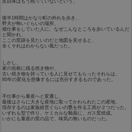
窯自体はもう残っていないという。
後半1時間はかなり町の外れを歩き、
野犬が怖いぐらいの場所、
畑仕事をしていた人に、なぜこんなところを歩いているんだ
と聞かれ、
ここの窯跡を見たいのだと地図を見せると、
全くそれはわからない風だった。
しかし、
家の垣根に残る焼き物や、
古い焼き物を持っている人に見せてもらったそれらは、
80年の変化を想像するには充分すぎるものであった。
手仕事から量産へと変遷し、
最後はさらに大きな産地に取ってかわられたこの産地、
現存するのは家族経営ぐらいの甕を作る工房が２つだった。
いずれも型で作り、ケミカルな釉薬に、ガス窯焼成。
いかにも量産の窯の品で、味気の無いものだった。