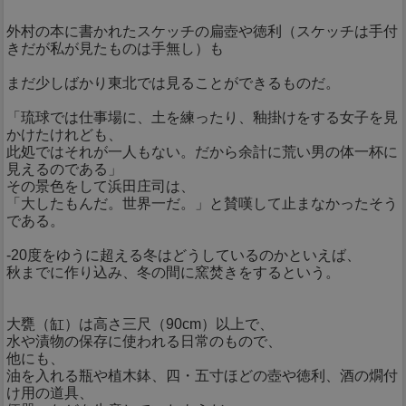
外村の本に書かれたスケッチの扁壺や徳利（スケッチは手付
きだが私が見たものは手無し）も
まだ少しばかり東北では見ることができるものだ。
「琉球では仕事場に、土を練ったり、釉掛けをする女子を見
かけたけれども、
此処ではそれが一人もない。だから余計に荒い男の体一杯に
見えるのである」
その景色をして浜田庄司は、
「大したもんだ。世界一だ。」と賛嘆して止まなかったそう
である。
-20度をゆうに超える冬はどうしているのかといえば、
秋までに作り込み、冬の間に窯焚きをするという。
大甕（缸）は高さ三尺（90cm）以上で、
水や漬物の保存に使われる日常のもので、
他にも、
油を入れる瓶や植木鉢、四・五寸ほどの壺や徳利、酒の燗付
け用の道具、