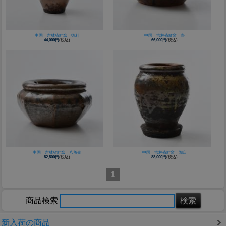
中国 吉林省缸窯 徳利
中国 吉林省缸窯 壺
44,000円
(税込)
66,000円
(税込)
中国 吉林省缸窯 八角壺
中国 吉林省缸窯 陶臼
82,500円
(税込)
88,000円
(税込)
1
商品検索
新入荷の商品