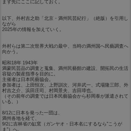
まず先にここに記しておく。
以下、外村吉之助「北京・満州民芸紀行」（絶版）を引用し
ながら
2025年の情報を加えていく。
外村らは第二次世界大戦の最中、当時の満州国へ民藝調査へ
向かう。
昭和18年 1943年
満蒙民芸品の調査と蒐集、満州民藝館の建設、開拓民の生活
容疑の製産指導を目的に。
主催者は日本民藝協会。
参加者は、上田恒次、上野訓次、河井武一、式場隆三郎、外
村吉之介、浜田庄司、村岡景夫、吉田璋也。
（その前年の調査では日本民藝協会から杉岡泰が派遣されて
いる。）
8/12に日本を発った一団は、
満州各地を経て、
9/2に吉林省の缸窯（ガンヤオ・日本名にするなら”こうが
ま”）へ。