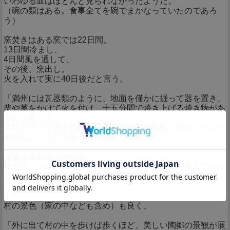
いわゆる皿はほとんど見られなかったようだ。
（碗の類はある。食事全てを碗でまかなっていたのであろ
う）
窯焚きはある窯では22日間。
13日間冷まし、
4日間風を通して、
その後、窯出し。
火を入れて実に40日後だと言う。
「満州には瓦器類のように、地面を僅かに掘って器を置き、
柴や草をかけて火を付け、十五分間で焼き上げる焼き物があ
るかと思うと、
此処のように四十日の物があるが、双方共粗く強い。そして
素晴らしい上りである。」
流通は吉林省一円から、
牡丹江、ハルビン、緩化、チチハル四平街にまで及んでいた
そう。
村の景色（家の中なども含め）も良く、
「外に出て村の中を歩けば歩くほど、美しい陶郷の景観が展