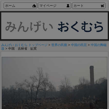
ホーム
マイページ
カート
みんげい おくむら トップページ
>
世界の民藝
>
中国の民芸
>
中国の陶磁
器
> 中国 吉林省 缸窯