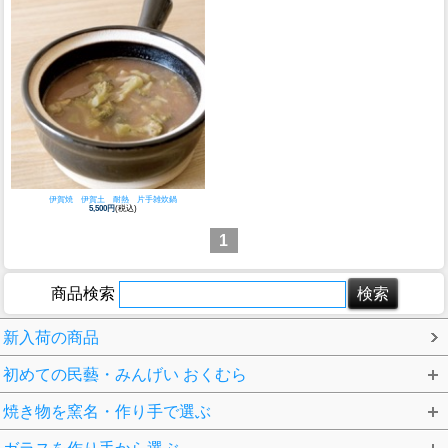
伊賀焼 伊賀土 耐熱 片手雑炊鍋
5,500円
(税込)
1
商品検索
新入荷の商品
初めての民藝・みんげい おくむら
焼き物を窯名・作り手で選ぶ