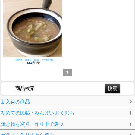
伊賀焼 伊賀土 耐熱 片手雑炊鍋
5,500円
(税込)
1
商品検索
新入荷の商品
初めての民藝・みんげい おくむら
焼き物を窯名・作り手で選ぶ