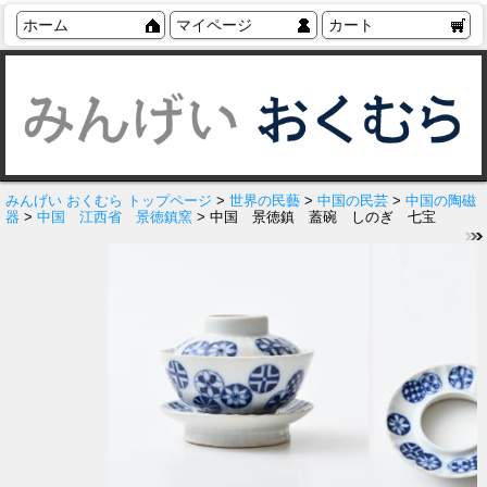
ホーム
マイページ
カート
みんげい おくむら トップページ
>
世界の民藝
>
中国の民芸
>
中国の陶磁
器
>
中国 江西省 景徳鎮窯
> 中国 景徳鎮 蓋碗 しのぎ 七宝