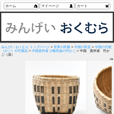
ホーム
マイページ
カート
みんげい おくむら トップページ
>
世界の民藝
>
中国の民芸
>
中国の竹籠
（かご）や竹製品
>
中国貴州省 少数民族の竹かご
> 中国 貴州省 竹か
ご（深）