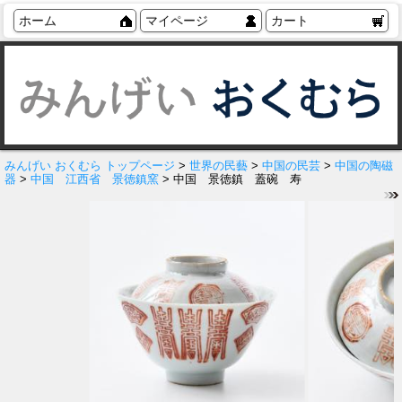
ホーム
マイページ
カート
みんげい おくむら トップページ
>
世界の民藝
>
中国の民芸
>
中国の陶磁
器
>
中国 江西省 景徳鎮窯
> 中国 景徳鎮 蓋碗 寿