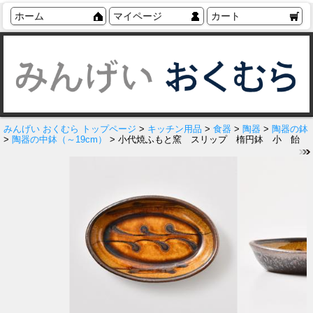
ホーム
マイページ
カート
みんげい おくむら トップページ
>
キッチン用品
>
食器
>
陶器
>
陶器の鉢
>
陶器の中鉢（～19cm）
> 小代焼ふもと窯 スリップ 楕円鉢 小 飴