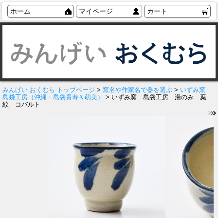
ホーム
マイページ
カート
みんげい おくむら トップページ
>
窯名や作家名で器を選ぶ
>
いずみ窯
島袋工房（沖縄・島袋貴寿＆萌美）
> いずみ窯 島袋工房 湯のみ 葉
紋 コバルト