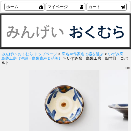
ホーム
マイページ
カート
みんげい おくむら トップページ
>
窯名や作家名で器を選ぶ
>
いずみ窯
島袋工房（沖縄・島袋貴寿＆萌美）
> いずみ窯 島袋工房 四寸皿 コバ
ルト