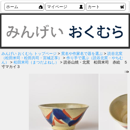
ホーム
マイページ
カート
みんげい おくむら トップページ
>
窯名や作家名で器を選ぶ
>
読谷北窯
（松田米司・松田共司・宮城正享）
>
作り手で選ぶ（読谷北窯・やちむ
ん）
>
松田米司（まつだよねし）
> 読谷山焼・北窯 松田米司 赤絵 ５
寸マカイ３