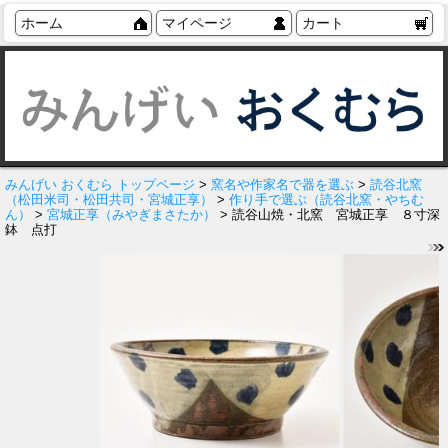
ホーム
マイページ
カート
みんげい おくむら トップページ
>
窯名や作家名で器を選ぶ
>
読谷北窯
（松田米司・松田共司・宮城正享）
>
作り手で選ぶ（読谷北窯・やちむ
ん）
>
宮城正享（みやぎまさたか）
> 読谷山焼・北窯 宮城正享 ８寸深
鉢 点打