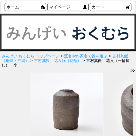
ホーム
マイページ
カート
みんげい おくむら トップページ
>
窯名や作家名で器を選ぶ
>
古村其飯
（荒焼・沖縄）
>
古村其飯 花入れ（花瓶）
> 古村其飯 花入（一輪挿
し） 小