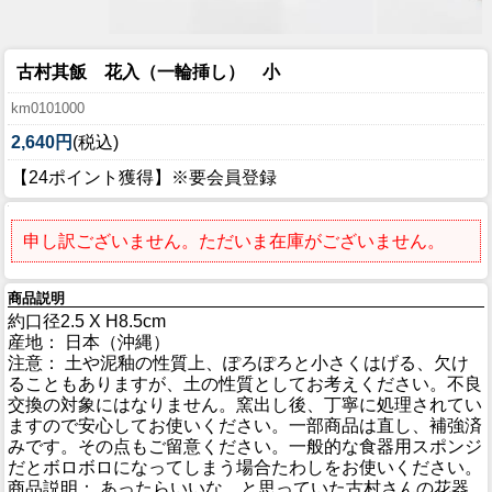
古村其飯 花入（一輪挿し） 小
km0101000
2,640円
(税込)
【24ポイント獲得】※要会員登録
申し訳ございません。ただいま在庫がございません。
商品説明
約口径2.5 X H8.5cm
産地： 日本（沖縄）
注意： 土や泥釉の性質上、ぽろぽろと小さくはげる、欠け
ることもありますが、土の性質としてお考えください。不良
交換の対象にはなりません。窯出し後、丁寧に処理されてい
ますので安心してお使いください。一部商品は直し、補強済
みです。その点もご留意ください。一般的な食器用スポンジ
だとボロボロになってしまう場合たわしをお使いください。
商品説明： あったらいいな、と思っていた古村さんの花器