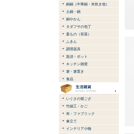
銅鍋（中華鍋・米炊き他）
土鍋・鍋
銅やかん
タダフサの包丁
蓋もの（容器）
ふきん
調理器具
急須・ポット
キッチン雑貨
箸・箸置き
食品
いぐさの寝ござ
竹細工・かご
布・ファブリック
傘立て
インテリア小物