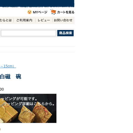
～15cm）
白磁 碗
00
)