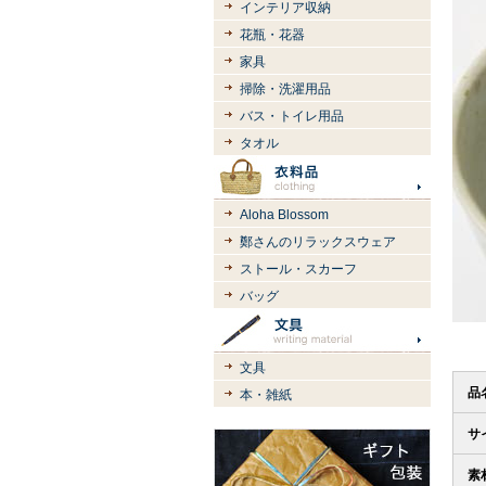
インテリア収納
花瓶・花器
家具
掃除・洗濯用品
バス・トイレ用品
タオル
Aloha Blossom
鄭さんのリラックスウェア
ストール・スカーフ
バッグ
文具
品
本・雑紙
サ
素