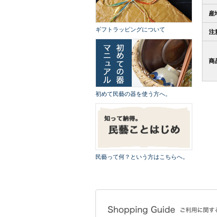
産
ギフトラッピングについて
注
商
初めて民藝の器を使う方へ。
民藝って何？という方はこちらへ。