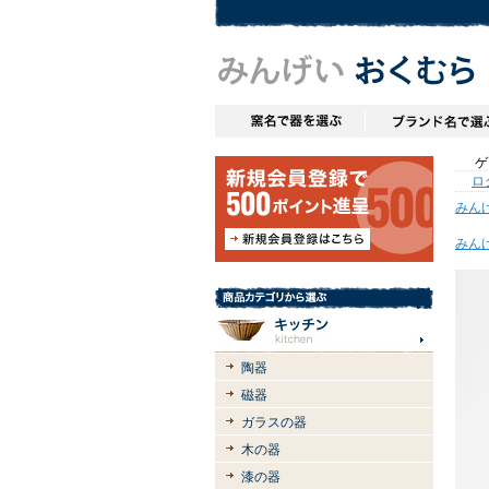
ゲス
ロ
みん
みん
陶器
磁器
ガラスの器
木の器
漆の器