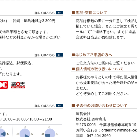
税込）・沖縄・離島地域は3,300円
商品は梱包の際に十分注意して検品
損していた場合、またはご注文と異な
げで送料半額とさせて頂きます。
ールにて”ご連絡下さい。すぐに返品
継料などの料金がかかる場合がござい
合送料は当店が負担致します。
銀行振込、郵便振込、
ご注文方法のご案内
をご覧ください
す。
下になります。
お客様のやりとりの中で得た個人情
から提出要請があった場合以外の第
ません。
どうぞ安心してご利用ください。
ます。
運営会社
／16:00～18:00／18:00～21:00
株式会社 奥村商店
〒273-0005 千葉県船橋市本町6-19-
お問い合わせ：orderinfo@mingei-ok
電話：047-404-3960