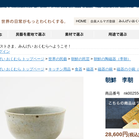
トさま、みんげい おくむらへようこそ！
グイン
げい おくむら トップページ
>
世界の民藝
>
朝鮮の民芸
>
朝鮮の陶磁器（李朝）
げい おくむら トップページ
>
キッチン用品
>
食器
>
磁器
>
磁器の碗
>
磁器の小碗（
朝鮮 李朝 
商品番号 nk00255
28,600円
(税込