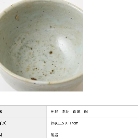
名
朝鮮 李朝 白磁 碗
イズ
約φ11.5 X H7cm
材
磁器