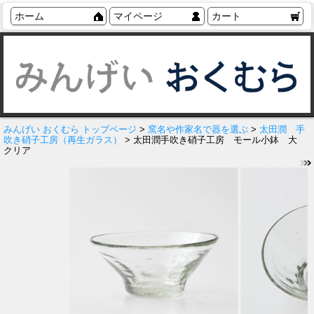
ホーム
マイページ
カート
みんげい おくむら トップページ
>
窯名や作家名で器を選ぶ
>
太田潤 手
吹き硝子工房（再生ガラス）
> 太田潤手吹き硝子工房 モール小鉢 大
クリア