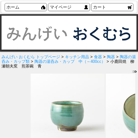
ホーム
マイページ
カート
みんげい おくむら トップページ
>
キッチン用品
>
食器
>
陶器
>
陶器の湯
呑み・カップ類
>
陶器の湯呑み・カップ 中（～400cc）
> 小鹿田焼 柳
瀬朝夫窯 煎茶碗 青