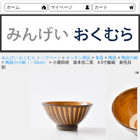
ホーム
マイページ
カート
みんげい おくむら トップページ
>
キッチン用品
>
食器
>
陶器
>
陶器の碗
>
陶器の小碗（～15cm）
> 小鹿田焼 坂本浩二窯 4.5寸飯碗 刷毛目
飴