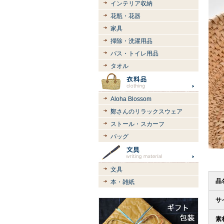
インテリア収納
花瓶・花器
家具
掃除・洗濯用品
バス・トイレ用品
タオル
Aloha Blossom
鄭さんのリラックスウェア
ストール・スカーフ
バッグ
文具
品
本・雑紙
サ
素