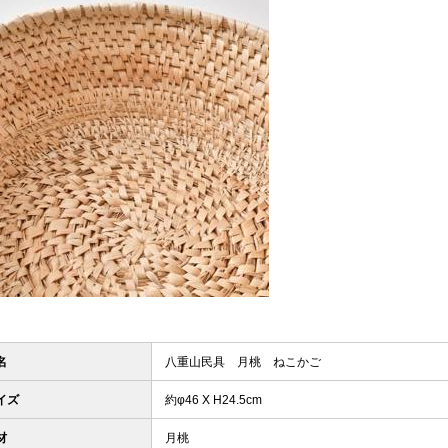
名
八重山民具 月桃 ねこかご
イズ
約φ46 X H24.5cm
材
月桃