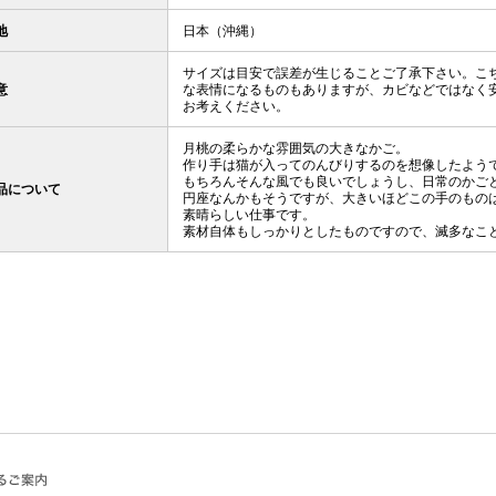
地
日本（沖縄）
サイズは目安で誤差が生じることご了承下さい。こ
意
な表情になるものもありますが、カビなどではなく
お考えください。
月桃の柔らかな雰囲気の大きなかご。
作り手は猫が入ってのんびりするのを想像したよう
もちろんそんな風でも良いでしょうし、日常のかご
品について
円座なんかもそうですが、大きいほどこの手のもの
素晴らしい仕事です。
素材自体もしっかりとしたものですので、滅多なこ