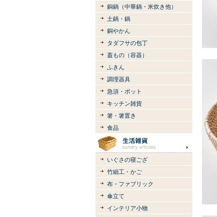
銅鍋（中華鍋・米炊き他）
土鍋・鍋
銅やかん
タダフサの包丁
蓋もの（容器）
ふきん
調理器具
急須・ポット
キッチン雑貨
箸・箸置き
食品
いぐさの寝ござ
竹細工・かご
布・ファブリック
傘立て
インテリア小物