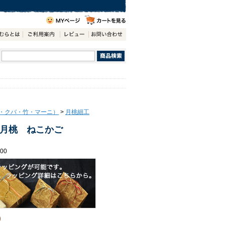
・クバ・竹・マーニ）
>
月桃細工
月桃 ねこかご
00
)