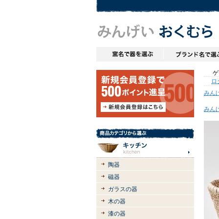
ゲス
ロ
みん
みん
陶器
磁器
ガラスの器
木の器
漆の器