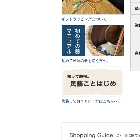
産
ギフトラッピングについて
注
商
初めて民藝の器を使う方へ。
民藝って何？という方はこちらへ。