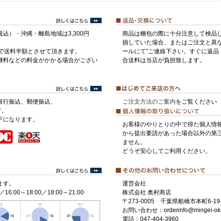
税込）・沖縄・離島地域は3,300円
商品は梱包の際に十分注意して検品
損していた場合、またはご注文と異な
げで送料半額とさせて頂きます。
ールにて”ご連絡下さい。すぐに返品
継料などの料金がかかる場合がござい
合送料は当店が負担致します。
銀行振込、郵便振込、
ご注文方法のご案内
をご覧ください
す。
下になります。
お客様のやりとりの中で得た個人情
から提出要請があった場合以外の第
ません。
どうぞ安心してご利用ください。
ます。
運営会社
／16:00～18:00／18:00～21:00
株式会社 奥村商店
〒273-0005 千葉県船橋市本町6-19-
お問い合わせ：orderinfo@mingei-ok
電話：047-404-3960