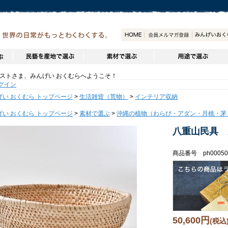
トさま、みんげい おくむらへようこそ！
グイン
げい おくむら トップページ
>
生活雑貨（荒物）
>
インテリア収納
げい おくむら トップページ
>
素材で選ぶ
>
沖縄の植物（わらび・アダン・月桃・茅
八重山民具 
商品番号 ph00050
50,600円
(税込