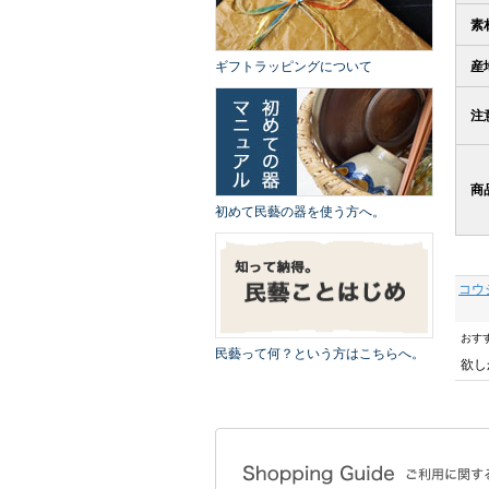
素
ギフトラッピングについて
産
注
商
初めて民藝の器を使う方へ。
コウ
おす
民藝って何？という方はこちらへ。
欲し