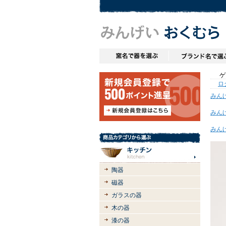
ゲス
ロ
みん
みん
みん
陶器
磁器
ガラスの器
木の器
漆の器