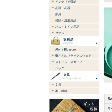
インテリア収納
花瓶・花器
家具
掃除・洗濯用品
バス・トイレ用品
タオル
Aloha Blossom
鄭さんのリラックスウェア
ストール・スカーフ
バッグ
文具
本・雑紙
品
サ