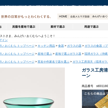
トさま、みんげい おくむらへようこそ！
グイン
げい おくむら トップページ
>
キッチン用品
>
食器
>
ガラスの器
>
ガラスの食器（プ
げい おくむら トップページ
>
産地で選ぶ
>
産地で選ぶガラス器
>
琉球ガラス（沖縄
げい おくむら トップページ
>
窯名や作家名で器を選ぶ
>
ガラス工房清天（琉球ガラ
ガラス工房清
ーン
商品番号 st001180