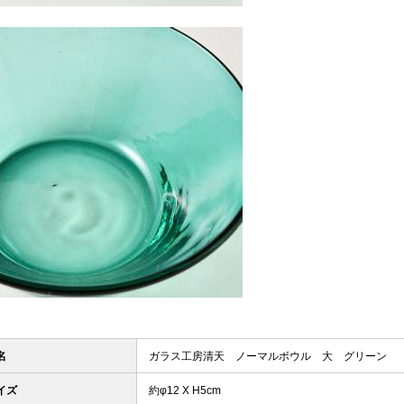
名
ガラス工房清天 ノーマルボウル 大 グリーン
イズ
約φ12 X H5cm