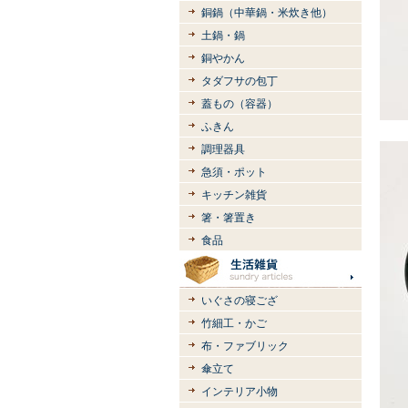
銅鍋（中華鍋・米炊き他）
土鍋・鍋
銅やかん
タダフサの包丁
蓋もの（容器）
ふきん
調理器具
急須・ポット
キッチン雑貨
箸・箸置き
食品
いぐさの寝ござ
竹細工・かご
布・ファブリック
傘立て
インテリア小物