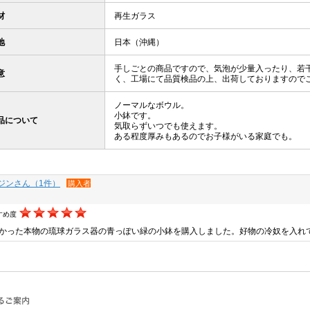
材
再生ガラス
地
日本（沖縄）
手しごとの商品ですので、気泡が少量入ったり、若
意
く、工場にて品質検品の上、出荷しておりますので
ノーマルなボウル。
小鉢です。
品について
気取らずいつでも使えます。
ある程度厚みもあるのでお子様がいる家庭でも。
ジンさん（1件）
購入者
すめ度
かった本物の琉球ガラス器の青っぽい緑の小鉢を購入しました。好物の冷奴を入れ