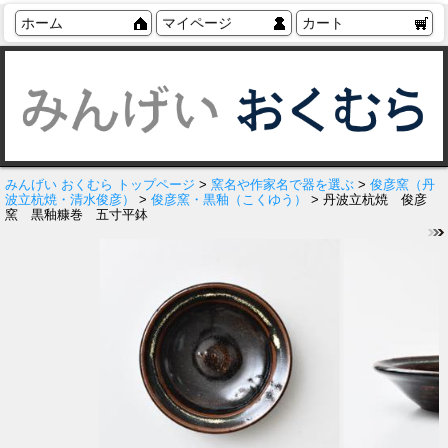
ホーム
マイページ
カート
みんげい おくむら トップページ
>
窯名や作家名で器を選ぶ
>
俊彦窯（丹
波立杭焼・清水俊彦）
>
俊彦窯・黒釉（こくゆう）
> 丹波立杭焼 俊彦
窯 黒釉糠巻 五寸平鉢