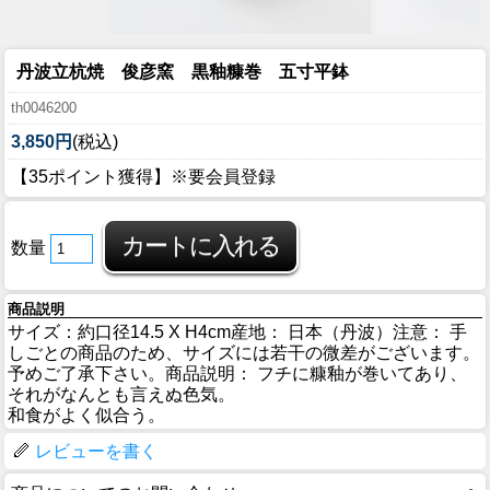
丹波立杭焼 俊彦窯 黒釉糠巻 五寸平鉢
th0046200
3,850円
(税込)
【35ポイント獲得】※要会員登録
数量
商品説明
サイズ：約口径14.5 X H4cm産地： 日本（丹波）注意： 手
しごとの商品のため、サイズには若干の微差がございます。
予めご了承下さい。商品説明： フチに糠釉が巻いてあり、
それがなんとも言えぬ色気。
和食がよく似合う。
レビューを書く