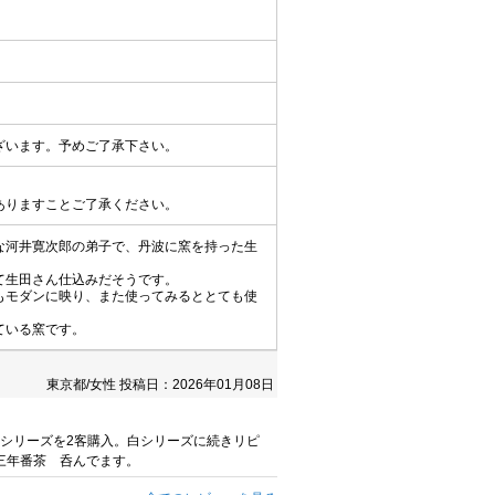
ざいます。予めご了承下さい。
ありますことご了承ください。
な河井寛次郎の弟子で、丹波に窯を持った生
て生田さん仕込みだそうです。
もモダンに映り、また使ってみるととても使
ている窯です。
東京都/女性
投稿日：2026年01月08日
シリーズを2客購入。白シリーズに続きリピ
三年番茶 呑んでます。