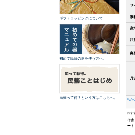
サ
素
ギフトラッピングについて
産
注
商
初めて民藝の器を使う方へ。
丹
民藝って何？という方はこちらへ。
ちか
おす
作家
ート