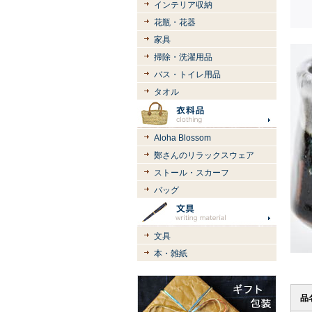
インテリア収納
花瓶・花器
家具
掃除・洗濯用品
バス・トイレ用品
タオル
Aloha Blossom
鄭さんのリラックスウェア
ストール・スカーフ
バッグ
文具
本・雑紙
品