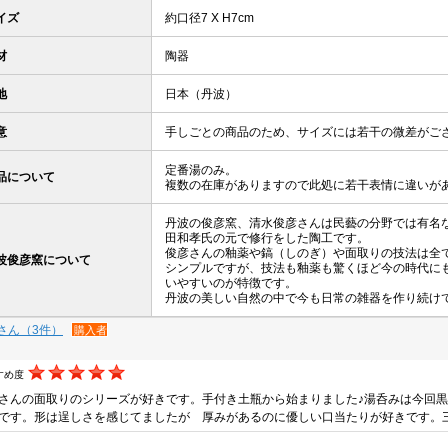
イズ
約口径7 X H7cm
材
陶器
地
日本（丹波）
意
手しごとの商品のため、サイズには若干の微差がご
定番湯のみ。
品について
複数の在庫がありますので此処に若干表情に違いが
丹波の俊彦窯、清水俊彦さんは民藝の分野では有名
田和孝氏の元で修行をした陶工です。
俊彦さんの釉薬や鎬（しのぎ）や面取りの技法は全
波俊彦窯について
シンプルですが、技法も釉薬も驚くほど今の時代に
いやすいのが特徴です。
丹波の美しい自然の中で今も日常の雑器を作り続け
さん（3件）
購入者
すめ度
さんの面取りのシリーズが好きです。手付き土瓶から始まりました♪湯呑みは今回黒
です。形は逞しさを感じてましたが 厚みがあるのに優しい口当たりが好きです。