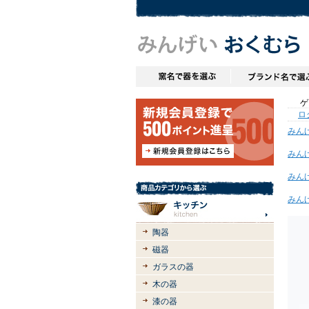
ゲス
ロ
みん
みん
みん
みん
陶器
磁器
ガラスの器
木の器
漆の器