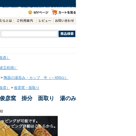
俊彦）
波立杭焼）
>
陶器の湯呑み・カップ 中（～400cc）
俊彦）
>
俊彦窯・面取り
俊彦窯 掛分 面取り 湯のみ
00