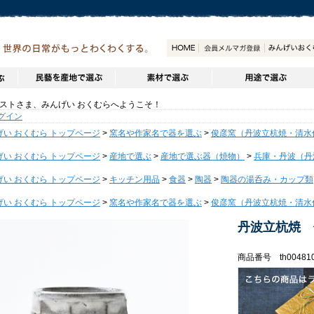
トさま、みんげい おくむらへようこそ！
グイン
げい おくむら トップページ
>
窯名や作家名で器を選ぶ
>
俊彦窯（丹波立杭焼・清水
げい おくむら トップページ
>
産地で選ぶ
>
産地で選ぶ器（焼物）
>
兵庫・丹波（丹
げい おくむら トップページ
>
キッチン用品
>
食器
>
陶器
>
陶器の湯呑み・カップ類
げい おくむら トップページ
>
窯名や作家名で器を選ぶ
>
俊彦窯（丹波立杭焼・清水
丹波立杭焼 
商品番号 th00481