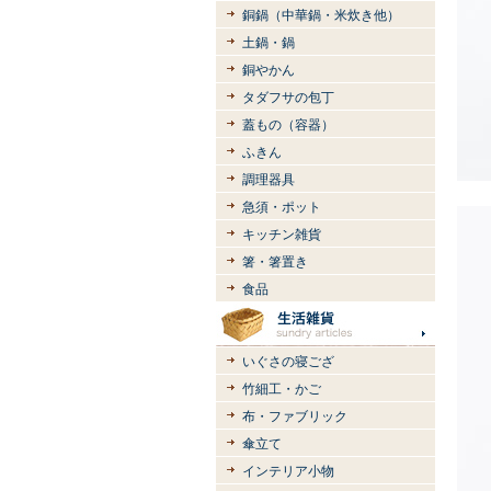
銅鍋（中華鍋・米炊き他）
土鍋・鍋
銅やかん
タダフサの包丁
蓋もの（容器）
ふきん
調理器具
急須・ポット
キッチン雑貨
箸・箸置き
食品
いぐさの寝ござ
竹細工・かご
布・ファブリック
傘立て
インテリア小物