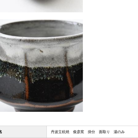
名
丹波立杭焼 俊彦窯 掛分 面取り 湯のみ