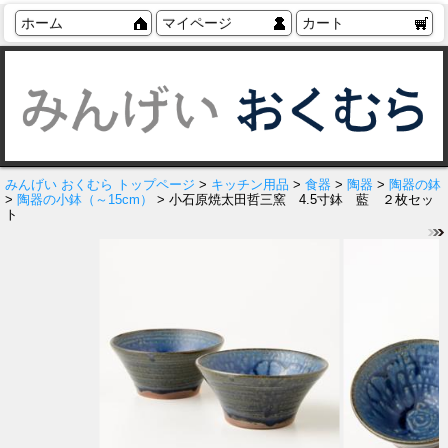
ホーム
マイページ
カート
みんげい おくむら トップページ
>
キッチン用品
>
食器
>
陶器
>
陶器の鉢
>
陶器の小鉢（～15cm）
> 小石原焼太田哲三窯 4.5寸鉢 藍 ２枚セッ
ト