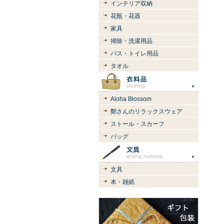
インテリア収納
花瓶・花器
家具
掃除・洗濯用品
バス・トイレ用品
タオル
Aloha Blossom
鄭さんのリラックスウェア
ストール・スカーフ
バッグ
文具
本・雑紙