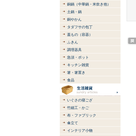
銅鍋（中華鍋・米炊き他）
土鍋・鍋
銅やかん
タダフサの包丁
蓋もの（容器）
ふきん
調理器具
急須・ポット
キッチン雑貨
箸・箸置き
食品
いぐさの寝ござ
竹細工・かご
布・ファブリック
傘立て
インテリア小物