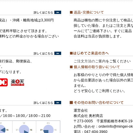
税込）・沖縄・離島地域は3,300円
商品は梱包の際に十分注意して検品
損していた場合、またはご注文と異な
げで送料半額とさせて頂きます。
ールにて”ご連絡下さい。すぐに返品
継料などの料金がかかる場合がござい
合送料は当店が負担致します。
銀行振込、郵便振込、
ご注文方法のご案内
をご覧ください
す。
下になります。
お客様のやりとりの中で得た個人情
から提出要請があった場合以外の第
ません。
どうぞ安心してご利用ください。
ます。
運営会社
／16:00～18:00／18:00～21:00
株式会社 奥村商店
〒273-0005 千葉県船橋市本町6-19-
お問い合わせ：orderinfo@mingei-ok
電話：047-404-3960