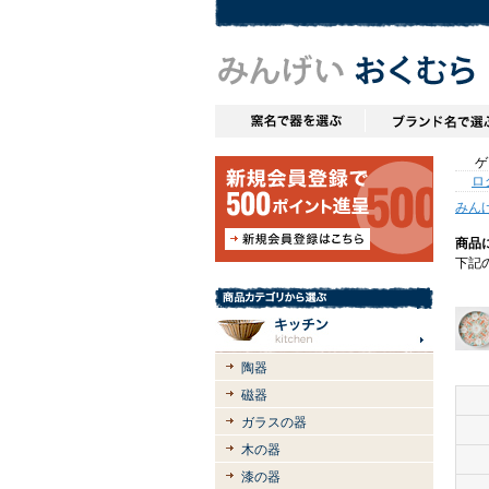
ゲス
ロ
みん
商品
下記
陶器
磁器
ガラスの器
木の器
漆の器