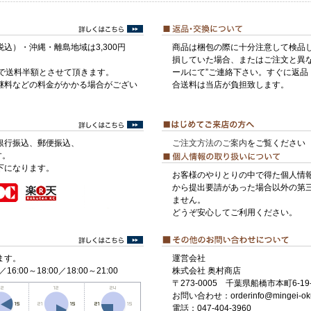
税込）・沖縄・離島地域は3,300円
商品は梱包の際に十分注意して検品
損していた場合、またはご注文と異な
げで送料半額とさせて頂きます。
ールにて”ご連絡下さい。すぐに返品
継料などの料金がかかる場合がござい
合送料は当店が負担致します。
銀行振込、郵便振込、
ご注文方法のご案内
をご覧ください
す。
下になります。
お客様のやりとりの中で得た個人情
から提出要請があった場合以外の第
ません。
どうぞ安心してご利用ください。
ます。
運営会社
／16:00～18:00／18:00～21:00
株式会社 奥村商店
〒273-0005 千葉県船橋市本町6-19-
お問い合わせ：orderinfo@mingei-ok
電話：047-404-3960