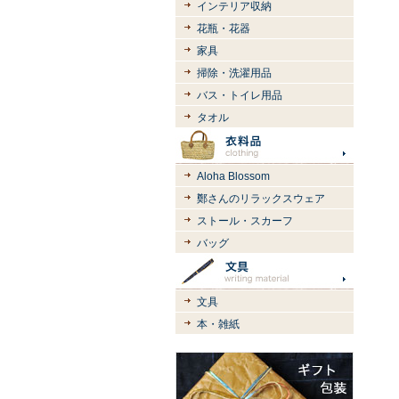
インテリア収納
花瓶・花器
家具
掃除・洗濯用品
バス・トイレ用品
タオル
Aloha Blossom
鄭さんのリラックスウェア
ストール・スカーフ
バッグ
文具
本・雑紙