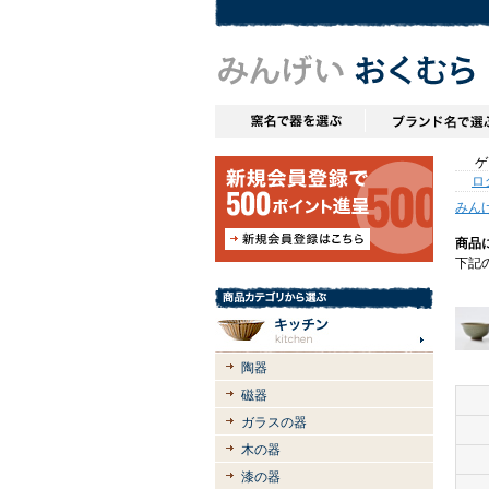
ゲス
ロ
みん
商品
下記
陶器
磁器
ガラスの器
木の器
漆の器