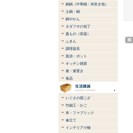
銅鍋（中華鍋・米炊き他）
土鍋・鍋
銅やかん
タダフサの包丁
蓋もの（容器）
ふきん
調理器具
急須・ポット
キッチン雑貨
箸・箸置き
食品
いぐさの寝ござ
竹細工・かご
布・ファブリック
傘立て
インテリア小物