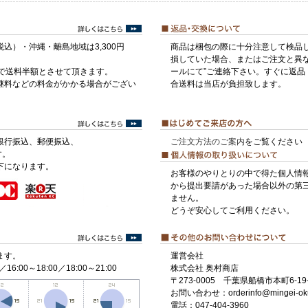
税込）・沖縄・離島地域は3,300円
商品は梱包の際に十分注意して検品
損していた場合、またはご注文と異な
げで送料半額とさせて頂きます。
ールにて”ご連絡下さい。すぐに返品
継料などの料金がかかる場合がござい
合送料は当店が負担致します。
銀行振込、郵便振込、
ご注文方法のご案内
をご覧ください
す。
下になります。
お客様のやりとりの中で得た個人情
から提出要請があった場合以外の第
ません。
どうぞ安心してご利用ください。
ます。
運営会社
／16:00～18:00／18:00～21:00
株式会社 奥村商店
〒273-0005 千葉県船橋市本町6-19-
お問い合わせ：orderinfo@mingei-ok
電話：047-404-3960