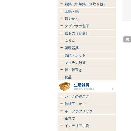
銅鍋（中華鍋・米炊き他）
土鍋・鍋
銅やかん
タダフサの包丁
蓋もの（容器）
ふきん
調理器具
急須・ポット
キッチン雑貨
箸・箸置き
食品
いぐさの寝ござ
竹細工・かご
布・ファブリック
傘立て
インテリア小物