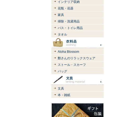
インテリア収納
花瓶・花器
家具
掃除・洗濯用品
バス・トイレ用品
タオル
Aloha Blossom
鄭さんのリラックスウェア
ストール・スカーフ
バッグ
文具
本・雑紙