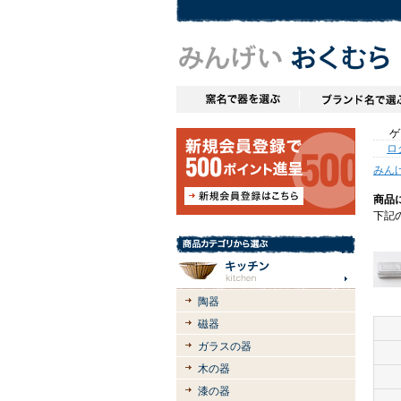
ゲス
ロ
みん
商品
下記
陶器
磁器
ガラスの器
木の器
漆の器