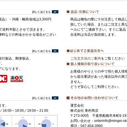
税込）・沖縄・離島地域は3,300円
商品は梱包の際に十分注意して検品
損していた場合、またはご注文と異な
げで送料半額とさせて頂きます。
ールにて”ご連絡下さい。すぐに返品
継料などの料金がかかる場合がござい
合送料は当店が負担致します。
銀行振込、郵便振込、
ご注文方法のご案内
をご覧ください
す。
下になります。
お客様のやりとりの中で得た個人情
から提出要請があった場合以外の第
ません。
どうぞ安心してご利用ください。
ます。
運営会社
／16:00～18:00／18:00～21:00
株式会社 奥村商店
〒273-0005 千葉県船橋市本町6-19-
お問い合わせ：orderinfo@mingei-ok
電話：047-404-3960