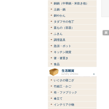
銅鍋（中華鍋・米炊き他）
土鍋・鍋
銅やかん
タダフサの包丁
蓋もの（容器）
ふきん
調理器具
急須・ポット
キッチン雑貨
箸・箸置き
食品
いぐさの寝ござ
竹細工・かご
布・ファブリック
傘立て
インテリア小物