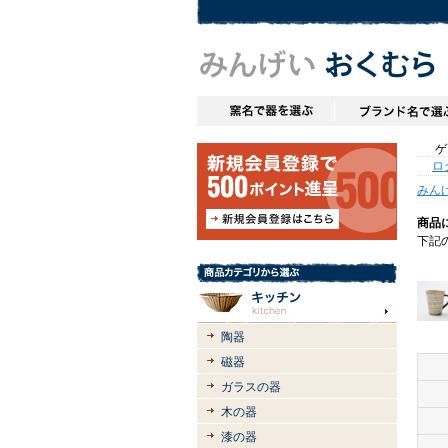
ゲス
ロ
みん
商品
下記
陶器
磁器
ガラスの器
木の器
漆の器