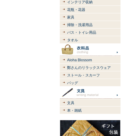
インテリア収納
花瓶・花器
家具
掃除・洗濯用品
バス・トイレ用品
タオル
Aloha Blossom
鄭さんのリラックスウェア
ストール・スカーフ
バッグ
文具
本・雑紙