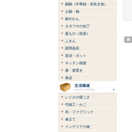
銅鍋（中華鍋・米炊き他）
土鍋・鍋
銅やかん
タダフサの包丁
蓋もの（容器）
ふきん
調理器具
急須・ポット
キッチン雑貨
箸・箸置き
食品
いぐさの寝ござ
竹細工・かご
布・ファブリック
傘立て
インテリア小物