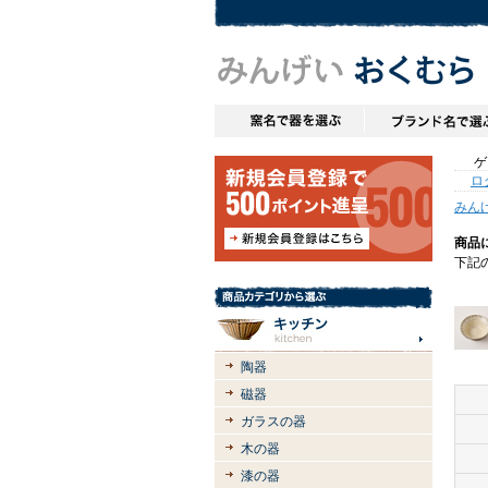
ゲス
ロ
みん
商品
下記
陶器
磁器
ガラスの器
木の器
漆の器