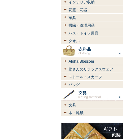
インテリア収納
花瓶・花器
家具
掃除・洗濯用品
バス・トイレ用品
タオル
Aloha Blossom
鄭さんのリラックスウェア
ストール・スカーフ
バッグ
文具
本・雑紙