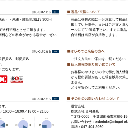
税込）・沖縄・離島地域は3,300円
商品は梱包の際に十分注意して検品
損していた場合、またはご注文と異な
げで送料半額とさせて頂きます。
ールにて”ご連絡下さい。すぐに返品
継料などの料金がかかる場合がござい
合送料は当店が負担致します。
銀行振込、郵便振込、
ご注文方法のご案内
をご覧ください
す。
下になります。
お客様のやりとりの中で得た個人情
から提出要請があった場合以外の第
ません。
どうぞ安心してご利用ください。
ます。
運営会社
／16:00～18:00／18:00～21:00
株式会社 奥村商店
〒273-0005 千葉県船橋市本町6-19-
お問い合わせ：orderinfo@mingei-ok
電話：047-404-3960