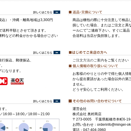
税込）・沖縄・離島地域は3,300円
商品は梱包の際に十分注意して検品
損していた場合、またはご注文と異な
げで送料半額とさせて頂きます。
ールにて”ご連絡下さい。すぐに返品
継料などの料金がかかる場合がござい
合送料は当店が負担致します。
銀行振込、郵便振込、
ご注文方法のご案内
をご覧ください
す。
下になります。
お客様のやりとりの中で得た個人情
から提出要請があった場合以外の第
ません。
どうぞ安心してご利用ください。
ます。
運営会社
／16:00～18:00／18:00～21:00
株式会社 奥村商店
〒273-0005 千葉県船橋市本町6-19-
お問い合わせ：orderinfo@mingei-ok
電話：047-404-3960