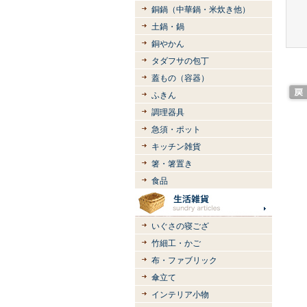
銅鍋（中華鍋・米炊き他）
土鍋・鍋
銅やかん
タダフサの包丁
蓋もの（容器）
ふきん
調理器具
急須・ポット
キッチン雑貨
箸・箸置き
食品
いぐさの寝ござ
竹細工・かご
布・ファブリック
傘立て
インテリア小物