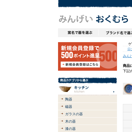
ゲス
ロ
みん
商品
下記
陶器
磁器
ガラスの器
木の器
漆の器