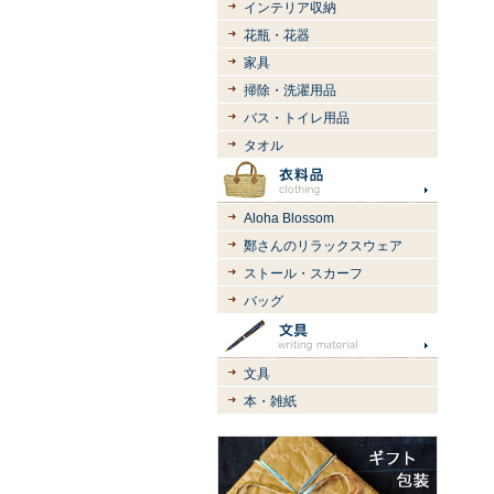
インテリア収納
花瓶・花器
家具
掃除・洗濯用品
バス・トイレ用品
タオル
Aloha Blossom
鄭さんのリラックスウェア
ストール・スカーフ
バッグ
文具
本・雑紙