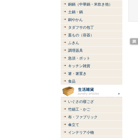
銅鍋（中華鍋・米炊き他）
土鍋・鍋
銅やかん
タダフサの包丁
蓋もの（容器）
ふきん
調理器具
急須・ポット
キッチン雑貨
箸・箸置き
食品
いぐさの寝ござ
竹細工・かご
布・ファブリック
傘立て
インテリア小物