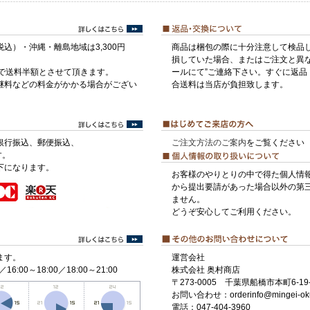
税込）・沖縄・離島地域は3,300円
商品は梱包の際に十分注意して検品
損していた場合、またはご注文と異な
げで送料半額とさせて頂きます。
ールにて”ご連絡下さい。すぐに返品
継料などの料金がかかる場合がござい
合送料は当店が負担致します。
銀行振込、郵便振込、
ご注文方法のご案内
をご覧ください
す。
下になります。
お客様のやりとりの中で得た個人情
から提出要請があった場合以外の第
ません。
どうぞ安心してご利用ください。
ます。
運営会社
／16:00～18:00／18:00～21:00
株式会社 奥村商店
〒273-0005 千葉県船橋市本町6-19-
お問い合わせ：orderinfo@mingei-ok
電話：047-404-3960