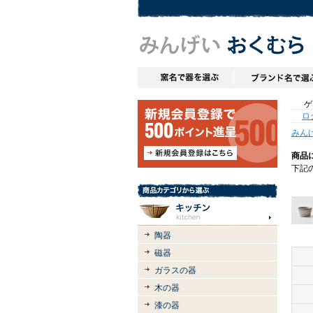
ゲス
ロ
みん
商品
下記
陶器
磁器
ガラスの器
木の器
漆の器