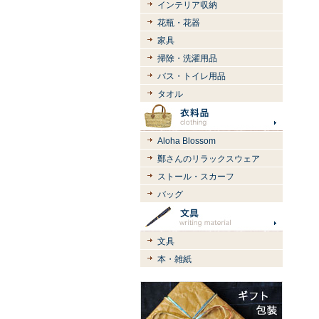
インテリア収納
花瓶・花器
家具
掃除・洗濯用品
バス・トイレ用品
タオル
Aloha Blossom
鄭さんのリラックスウェア
ストール・スカーフ
バッグ
文具
本・雑紙