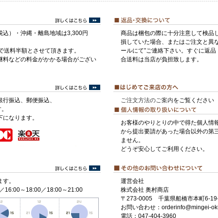
税込）・沖縄・離島地域は3,300円
商品は梱包の際に十分注意して検品
損していた場合、またはご注文と異な
げで送料半額とさせて頂きます。
ールにて”ご連絡下さい。すぐに返品
継料などの料金がかかる場合がござい
合送料は当店が負担致します。
銀行振込、郵便振込、
ご注文方法のご案内
をご覧ください
す。
下になります。
お客様のやりとりの中で得た個人情
から提出要請があった場合以外の第
ません。
どうぞ安心してご利用ください。
ます。
運営会社
／16:00～18:00／18:00～21:00
株式会社 奥村商店
〒273-0005 千葉県船橋市本町6-19-
お問い合わせ：orderinfo@mingei-ok
電話：047-404-3960