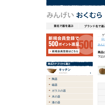
ゲス
ロ
みん
商品
下記
陶器
磁器
ガラスの器
木の器
漆の器