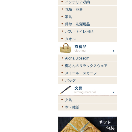
インテリア収納
花瓶・花器
家具
掃除・洗濯用品
バス・トイレ用品
タオル
Aloha Blossom
鄭さんのリラックスウェア
ストール・スカーフ
バッグ
文具
本・雑紙