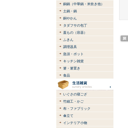
銅鍋（中華鍋・米炊き他）
土鍋・鍋
銅やかん
タダフサの包丁
蓋もの（容器）
ふきん
調理器具
急須・ポット
キッチン雑貨
箸・箸置き
食品
いぐさの寝ござ
竹細工・かご
布・ファブリック
傘立て
インテリア小物