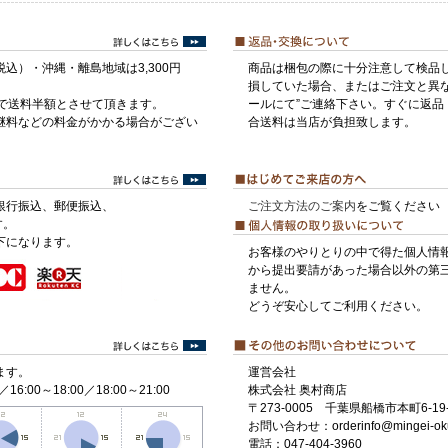
税込）・沖縄・離島地域は3,300円
商品は梱包の際に十分注意して検品
損していた場合、またはご注文と異な
げで送料半額とさせて頂きます。
ールにて”ご連絡下さい。すぐに返品
継料などの料金がかかる場合がござい
合送料は当店が負担致します。
銀行振込、郵便振込、
ご注文方法のご案内
をご覧ください
す。
下になります。
お客様のやりとりの中で得た個人情
から提出要請があった場合以外の第
ません。
どうぞ安心してご利用ください。
ます。
運営会社
／16:00～18:00／18:00～21:00
株式会社 奥村商店
〒273-0005 千葉県船橋市本町6-19-
お問い合わせ：orderinfo@mingei-ok
電話：047-404-3960