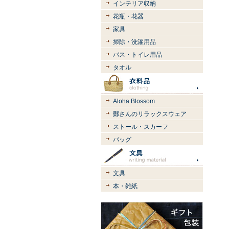
インテリア収納
花瓶・花器
家具
掃除・洗濯用品
バス・トイレ用品
タオル
Aloha Blossom
鄭さんのリラックスウェア
ストール・スカーフ
バッグ
文具
本・雑紙