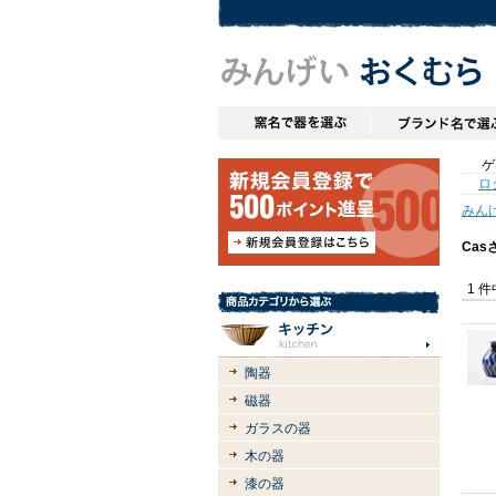
ゲス
ロ
みん
Ca
1 
陶器
磁器
ガラスの器
木の器
漆の器