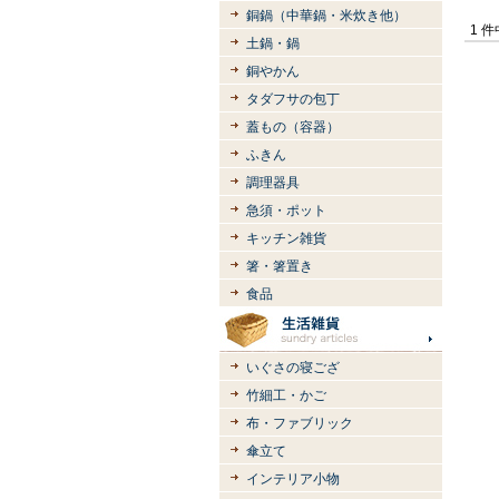
銅鍋（中華鍋・米炊き他）
1 
土鍋・鍋
銅やかん
タダフサの包丁
蓋もの（容器）
ふきん
調理器具
急須・ポット
キッチン雑貨
箸・箸置き
食品
いぐさの寝ござ
竹細工・かご
布・ファブリック
傘立て
インテリア小物