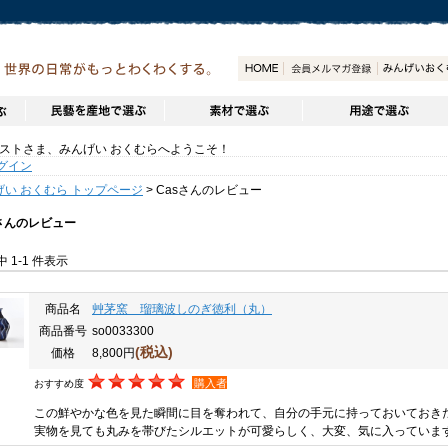
トさま、みんげい おくむらへようこそ！
グイン
げい おくむら トップページ
> Casさんのレビュー
sさんのレビュー
件中 1-1 件表示
商品名
艸茅窯 瑠璃波しのぎ徳利（丸）
商品番号
so0033300
(税込)
価格
8,800円
購入者
おすすめ度
この鮮やかな色を見た瞬間に目を奪われて、自分の手元に持っておいておき
実物を見ても丸みを帯びたシルエットが可愛らしく、大変、気に入っていま