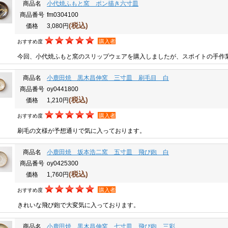
商品名
小代焼ふもと窯 ポン描き六寸皿
商品番号
fm0304100
(税込)
価格
3,080円
購入者
おすすめ度
今回、小代焼ふもと窯のスリップウェアを購入しましたが、スポイトの手作
商品名
小鹿田焼 黒木昌伸窯 三寸皿 刷毛目 白
商品番号
oy0441800
(税込)
価格
1,210円
購入者
おすすめ度
刷毛の文様が予想通りで気に入っております。
商品名
小鹿田焼 坂本浩二窯 五寸皿 飛び鉋 白
商品番号
oy0425300
(税込)
価格
1,760円
購入者
おすすめ度
きれいな飛び鉋で大変気に入っております。
商品名
小鹿田焼 黒木昌伸窯 七寸皿 飛び鉋 三彩