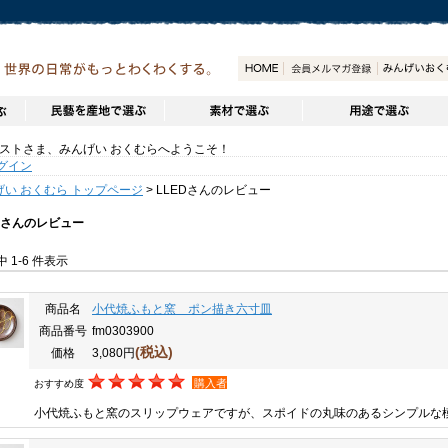
トさま、みんげい おくむらへようこそ！
グイン
げい おくむら トップページ
> LLEDさんのレビュー
EDさんのレビュー
件中 1-6 件表示
商品名
小代焼ふもと窯 ポン描き六寸皿
商品番号
fm0303900
(税込)
価格
3,080円
購入者
おすすめ度
小代焼ふもと窯のスリップウェアですが、スポイドの丸味のあるシンプルな