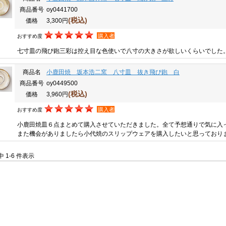
商品番号
oy0441700
(税込)
価格
3,300円
購入者
おすすめ度
七寸皿の飛び鉋三彩は控え目な色使いで八寸の大きさが欲しいくらいでした
商品名
小鹿田焼 坂本浩二窯 八寸皿 抜き飛び鉋 白
商品番号
oy0449500
(税込)
価格
3,960円
購入者
おすすめ度
小鹿田焼皿６点まとめて購入させていただきました。全て予想通りで気に入
また機会がありましたら小代焼のスリップウェアを購入したいと思っており
件中 1-6 件表示