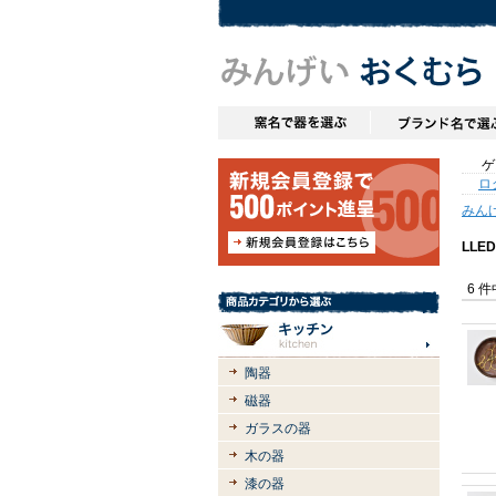
ゲス
ロ
みん
LL
6 
陶器
磁器
ガラスの器
木の器
漆の器