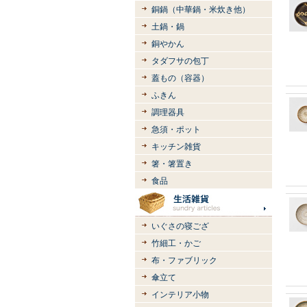
銅鍋（中華鍋・米炊き他）
土鍋・鍋
銅やかん
タダフサの包丁
蓋もの（容器）
ふきん
調理器具
急須・ポット
キッチン雑貨
箸・箸置き
食品
いぐさの寝ござ
竹細工・かご
布・ファブリック
傘立て
インテリア小物