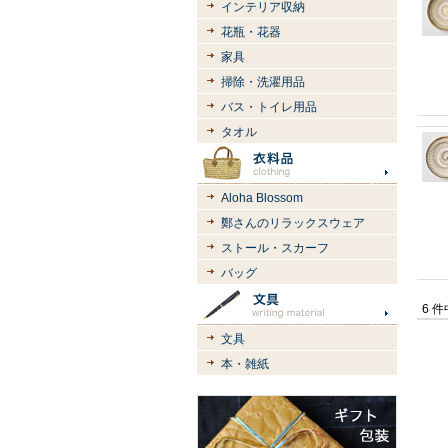
インテリア収納
花瓶・花器
家具
掃除・洗濯用品
バス・トイレ用品
タオル
Aloha Blossom
鄭さんのリラックスウェア
ストール・スカーフ
バッグ
6 
文具
本・雑紙