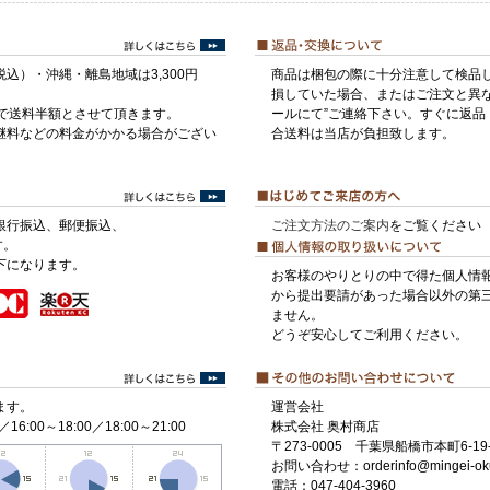
税込）・沖縄・離島地域は3,300円
商品は梱包の際に十分注意して検品
損していた場合、またはご注文と異な
げで送料半額とさせて頂きます。
ールにて”ご連絡下さい。すぐに返品
継料などの料金がかかる場合がござい
合送料は当店が負担致します。
銀行振込、郵便振込、
ご注文方法のご案内
をご覧ください
す。
下になります。
お客様のやりとりの中で得た個人情
から提出要請があった場合以外の第
ません。
どうぞ安心してご利用ください。
ます。
運営会社
／16:00～18:00／18:00～21:00
株式会社 奥村商店
〒273-0005 千葉県船橋市本町6-19-
お問い合わせ：orderinfo@mingei-ok
電話：047-404-3960