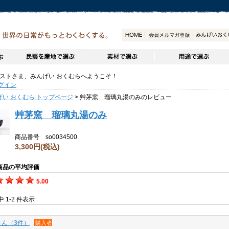
トさま、みんげい おくむらへようこそ！
グイン
げい おくむら トップページ
> 艸茅窯 瑠璃丸湯のみのレビュー
艸茅窯 瑠璃丸湯のみ
商品番号 so0034500
3,300円
(税込)
商品の平均評価
5.00
件中 1-2 件表示
さん（3件）
購入者