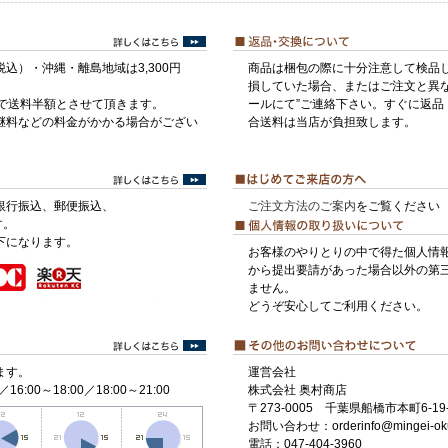
税込）・沖縄・離島地域は3,300円
商品は梱包の際に十分注意して検品
損していた場合、またはご注文と異な
げで送料半額とさせて頂きます。
ールにて”ご連絡下さい。すぐに返品
継料などの料金がかかる場合がござい
合送料は当店が負担致します。
銀行振込、郵便振込、
ご注文方法のご案内
をご覧ください
す。
下になります。
お客様のやりとりの中で得た個人情
から提出要請があった場合以外の第
ません。
どうぞ安心してご利用ください。
ます。
運営会社
／16:00～18:00／18:00～21:00
株式会社 奥村商店
〒273-0005 千葉県船橋市本町6-19-
お問い合わせ：orderinfo@mingei-ok
電話：047-404-3960