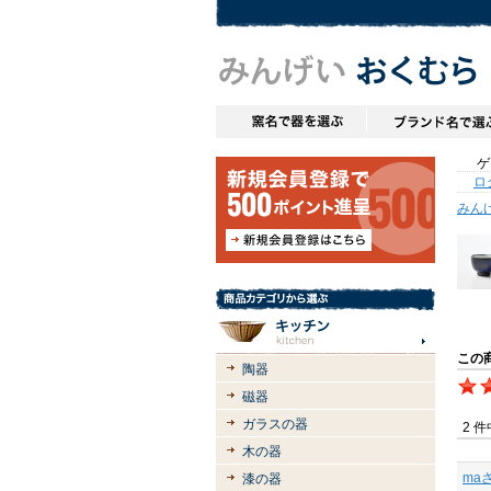
ゲス
ロ
みん
この
陶器
磁器
ガラスの器
2 
木の器
ma
漆の器