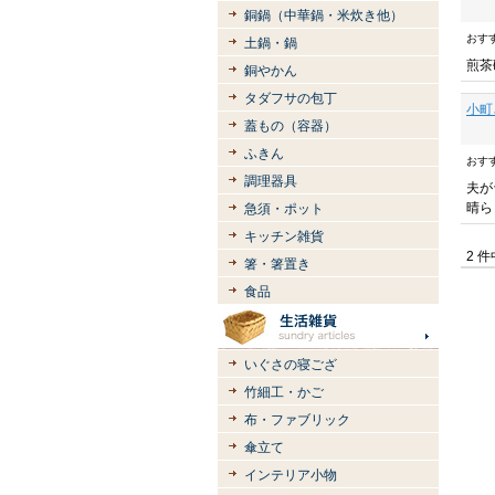
銅鍋（中華鍋・米炊き他）
おす
土鍋・鍋
煎茶
銅やかん
タダフサの包丁
小町
蓋もの（容器）
ふきん
おす
調理器具
夫が
晴ら
急須・ポット
キッチン雑貨
2 
箸・箸置き
食品
いぐさの寝ござ
竹細工・かご
布・ファブリック
傘立て
インテリア小物