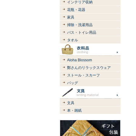
インテリア収納
花瓶・花器
家具
掃除・洗濯用品
バス・トイレ用品
タオル
Aloha Blossom
鄭さんのリラックスウェア
ストール・スカーフ
バッグ
文具
本・雑紙