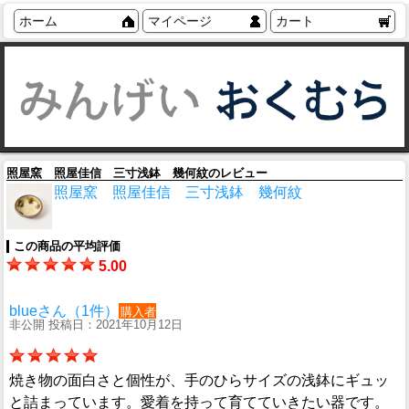
ホーム
マイページ
カート
照屋窯 照屋佳信 三寸浅鉢 幾何紋のレビュー
照屋窯 照屋佳信 三寸浅鉢 幾何紋
この商品の平均評価
5.00
blueさん（1件）
購入者
非公開 投稿日：2021年10月12日
焼き物の面白さと個性が、手のひらサイズの浅鉢にギュッ
と詰まっています。愛着を持って育てていきたい器です。