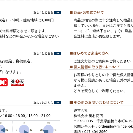
税込）・沖縄・離島地域は3,300円
商品は梱包の際に十分注意して検品
損していた場合、またはご注文と異な
げで送料半額とさせて頂きます。
ールにて”ご連絡下さい。すぐに返品
継料などの料金がかかる場合がござい
合送料は当店が負担致します。
銀行振込、郵便振込、
ご注文方法のご案内
をご覧ください
す。
下になります。
お客様のやりとりの中で得た個人情
から提出要請があった場合以外の第
ません。
どうぞ安心してご利用ください。
ます。
運営会社
／16:00～18:00／18:00～21:00
株式会社 奥村商店
〒273-0005 千葉県船橋市本町6-19-
お問い合わせ：orderinfo@mingei-ok
電話：047-404-3960