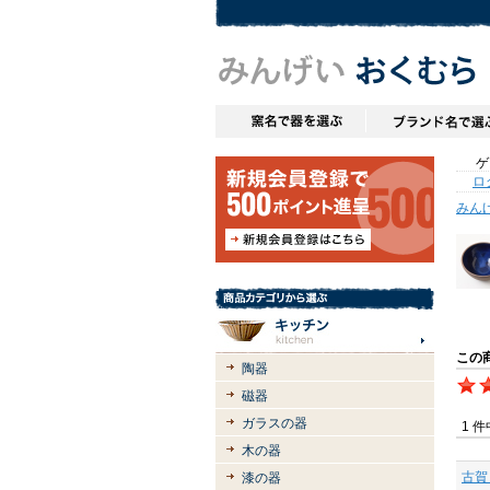
ゲス
ロ
みん
この
陶器
磁器
ガラスの器
1 
木の器
古賀
漆の器