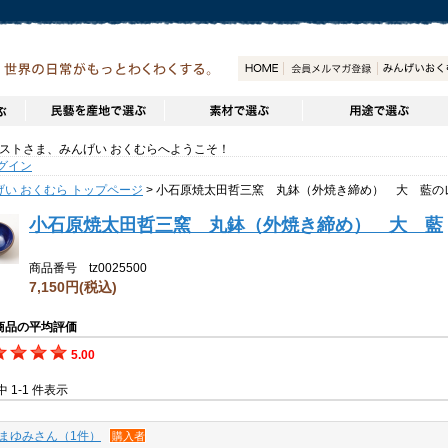
トさま、みんげい おくむらへようこそ！
グイン
げい おくむら トップページ
> 小石原焼太田哲三窯 丸鉢（外焼き締め） 大 藍の
小石原焼太田哲三窯 丸鉢（外焼き締め） 大 藍
商品番号 tz0025500
7,150円
(税込)
商品の平均評価
5.00
件中 1-1 件表示
まゆみさん（1件）
購入者