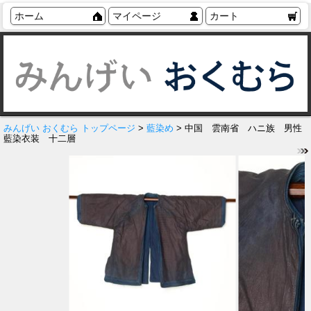
ホーム
マイページ
カート
みんげい おくむら トップページ
>
藍染め
> 中国 雲南省 ハニ族 男性
藍染衣装 十二層