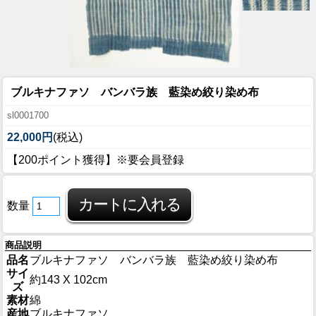
ブルキナファソ バンバラ族 藍染め絞り染め布
sl0001700
22,000円
(税込)
【200ポイント獲得】※要会員登録
数量
商品説明
品名
ブルキナファソ バンバラ族 藍染め絞り染め布
サイ
約143 X 102cm
ズ
素材
綿
産地
ブルキナファソ