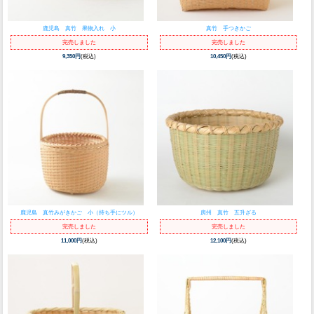
鹿児島 真竹 果物入れ 小
真竹 手つきかご
完売しました
完売しました
9,350円
(税込)
10,450円
(税込)
鹿児島 真竹みがきかご 小（持ち手にツル）
房州 真竹 五升ざる
完売しました
完売しました
11,000円
(税込)
12,100円
(税込)