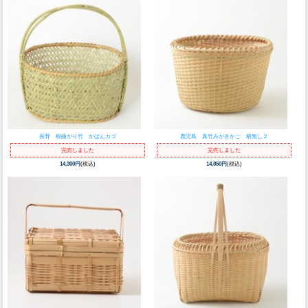
長野 根曲がり竹 かばんカゴ
鹿児島 真竹みがきかご 柄無し２
完売しました
完売しました
14,300円
(税込)
14,850円
(税込)