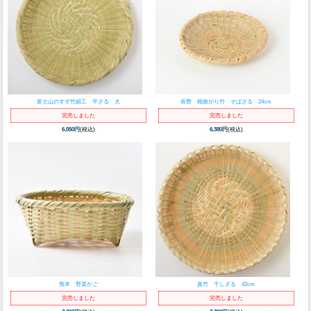
富士山のすず竹細工 平ざる 大
長野 根曲がり竹 そばざる 24cm
完売しました
完売しました
6,050円
(税込)
6,380円
(税込)
熊本 野菜かご
真竹 干しざる 42cm
完売しました
完売しました