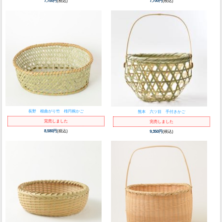
7,700円
(税込)
7,700円
(税込)
長野 根曲がり竹 楕円椀かご
熊本 六ツ目 手付きかご
完売しました
完売しました
8,580円
(税込)
9,350円
(税込)