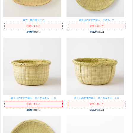
真竹 楕円盛りかご
富士山のすず竹細工 平ざる 中
完売しました
完売しました
4,400円
(税込)
4,620円
(税込)
富士山のすず竹細工 米とぎ深ざる 三合
富士山のすず竹細工 米とぎ深ざる 五合
完売しました
完売しました
4,620円
(税込)
5,500円
(税込)