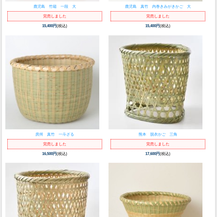
鹿児島 竹箱 一段 大
鹿児島 真竹 内巻きみがきかご 大
完売しました
完売しました
15,400円
(税込)
15,400円
(税込)
房州 真竹 一斗ざる
熊本 脱衣かご 三角
完売しました
完売しました
16,500円
(税込)
17,600円
(税込)