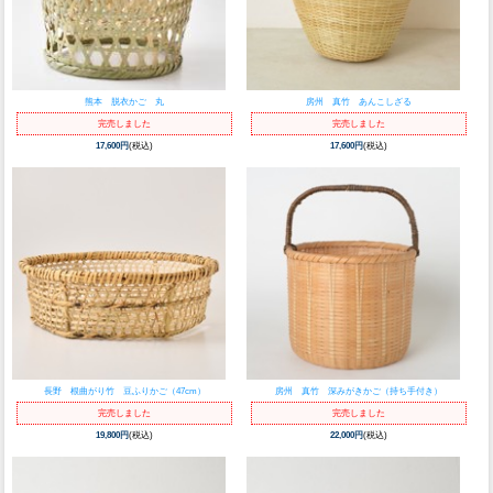
熊本 脱衣かご 丸
房州 真竹 あんこしざる
完売しました
完売しました
17,600円
(税込)
17,600円
(税込)
長野 根曲がり竹 豆ふりかご（47cm）
房州 真竹 深みがきかご（持ち手付き）
完売しました
完売しました
19,800円
(税込)
22,000円
(税込)