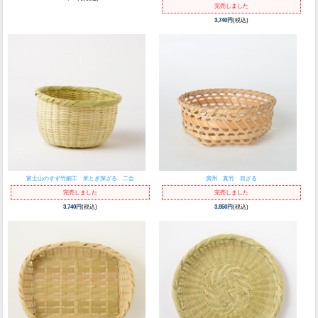
完売しました
3,740円
(税込)
富士山のすず竹細工 米とぎ深ざる 二合
房州 真竹 目ざる
完売しました
完売しました
3,740円
(税込)
3,850円
(税込)