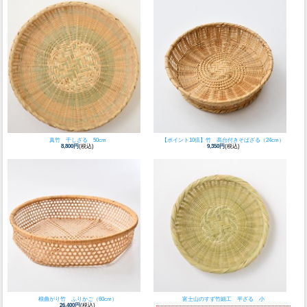
真竹 干しざる 50cm
【ポイント10倍】竹 高台付きそばざる（24cm）
8,800円
(税込)
9,350円
(税込)
根曲がり竹 ふりかご（60cm）
富士山のすず竹細工 平ざる 小
26,400円
(税込)