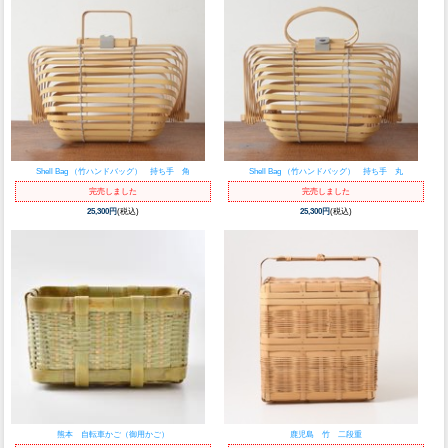
Shell Bag （竹ハンドバッグ） 持ち手 角
Shell Bag （竹ハンドバッグ） 持ち手 丸
完売しました
完売しました
25,300円
(税込)
25,300円
(税込)
熊本 自転車かご（御用かご）
鹿児島 竹 二段重