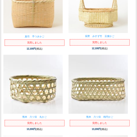
長野 みすず竹 豆腐かご
真竹 手つきかご
完売しました
完売しました
12,100円
(税込)
12,100円
(税込)
熊本 六ツ目 丸かご
熊本 六ツ目 楕円かご
完売しました
完売しました
13,200円
(税込)
13,200円
(税込)