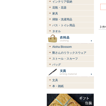
インテリア収納
花瓶・花器
家具
掃除・洗濯用品
バス・トイレ用品
3 
タオル
Aloha Blossom
鄭さんのリラックスウェア
ストール・スカーフ
バッグ
文具
本・雑紙