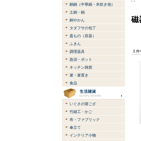
銅鍋（中華鍋・米炊き他）
土鍋・鍋
磁
銅やかん
タダフサの包丁
蓋もの（容器）
ふきん
3 
調理器具
急須・ポット
キッチン雑貨
箸・箸置き
食品
いぐさの寝ござ
竹細工・かご
布・ファブリック
傘立て
インテリア小物