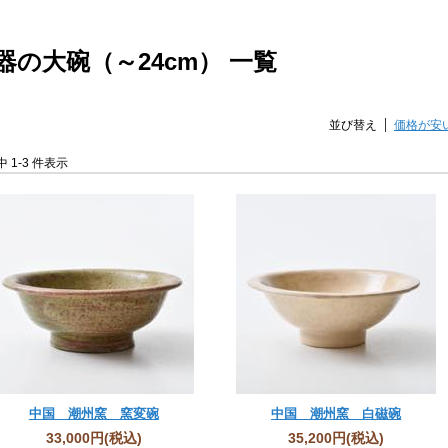
器の大碗（～24cm） 一覧
並び替え
価格が安
件中 1-3 件表示
中国 潮州窯 窯変碗
中国 潮州窯 白磁碗
33,000円
(税込)
35,200円
(税込)