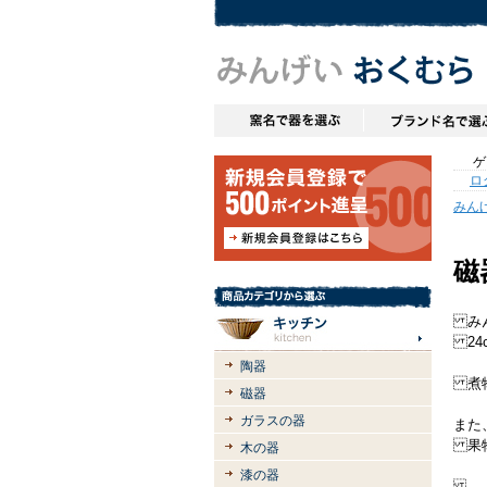
ゲス
ロ
みん
磁
みん
24
陶器
煮物
磁器
ガラスの器
また
果物
木の器
漆の器