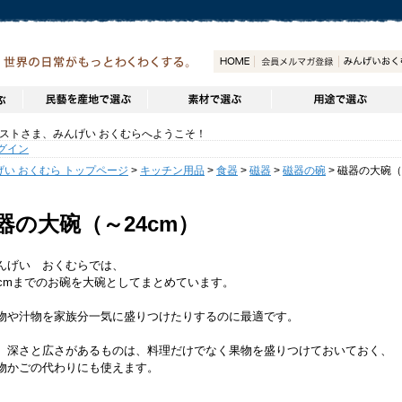
トさま、みんげい おくむらへようこそ！
グイン
げい おくむら トップページ
>
キッチン用品
>
食器
>
磁器
>
磁器の碗
> 磁器の大碗（～
器の大碗（～24cm）
げい おくむらでは、
cmまでのお碗を大碗としてまとめています。
や汁物を家族分一気に盛りつけたりするのに最適です。
、深さと広さがあるものは、料理だけでなく果物を盛りつけておいておく、
かごの代わりにも使えます。