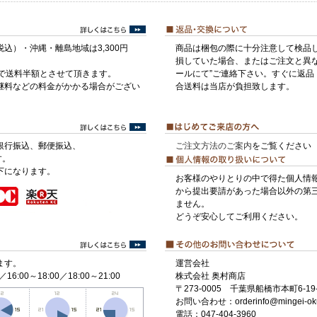
税込）・沖縄・離島地域は3,300円
商品は梱包の際に十分注意して検品
損していた場合、またはご注文と異な
げで送料半額とさせて頂きます。
ールにて”ご連絡下さい。すぐに返品
継料などの料金がかかる場合がござい
合送料は当店が負担致します。
銀行振込、郵便振込、
ご注文方法のご案内
をご覧ください
す。
下になります。
お客様のやりとりの中で得た個人情
から提出要請があった場合以外の第
ません。
どうぞ安心してご利用ください。
ます。
運営会社
／16:00～18:00／18:00～21:00
株式会社 奥村商店
〒273-0005 千葉県船橋市本町6-19-
お問い合わせ：orderinfo@mingei-ok
電話：047-404-3960