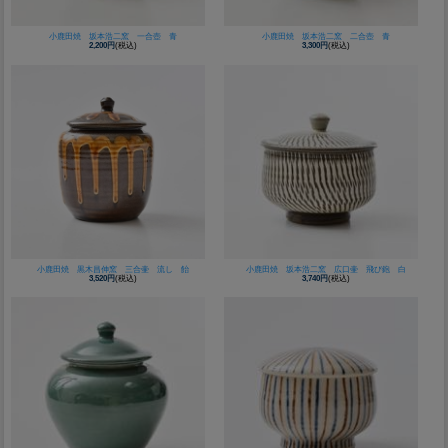
小鹿田焼 坂本浩二窯 一合壺 青
小鹿田焼 坂本浩二窯 二合壺 青
2,200円
(税込)
3,300円
(税込)
小鹿田焼 黒木昌伸窯 三合壷 流し 飴
小鹿田焼 坂本浩二窯 広口壷 飛び鉋 白
3,520円
(税込)
3,740円
(税込)