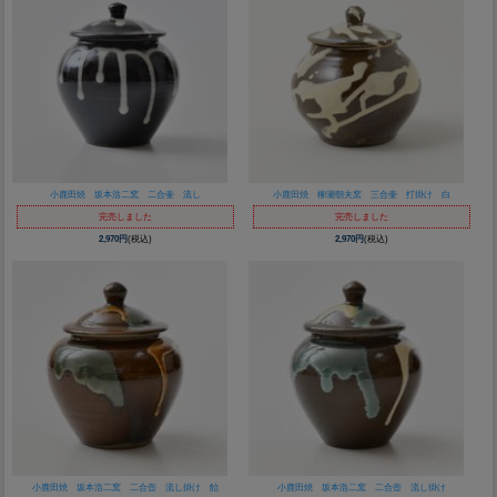
小鹿田焼 坂本浩二窯 二合壷 流し
小鹿田焼 柳瀬朝夫窯 三合壷 打掛け 白
完売しました
完売しました
2,970円
(税込)
2,970円
(税込)
小鹿田焼 坂本浩二窯 二合壺 流し掛け 飴
小鹿田焼 坂本浩二窯 二合壺 流し掛け