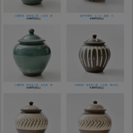
小鹿田焼 坂本浩二窯 三合壺 青
瀬戸本業窯 とくさ 蓋物 小
4,400円
(税込)
4,950円
(税込)
小鹿田焼 坂本浩二窯 五合壺 青
小鹿田焼 坂本浩二窯 八合壷 青白流し
6,600円
(税込)
9,350円
(税込)