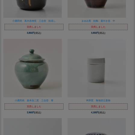
小鹿田焼 黒木昌伸窯 三合壺 飴流し
まゆみ窯 飴釉 蓋付き壺 中
完売しました
完売しました
3,850円
(税込)
3,850円
(税込)
小鹿田焼 坂本浩二窯 三合壺 青
艸茅窯 無地切立蓋物
完売しました
完売しました
3,960円
(税込)
4,180円
(税込)