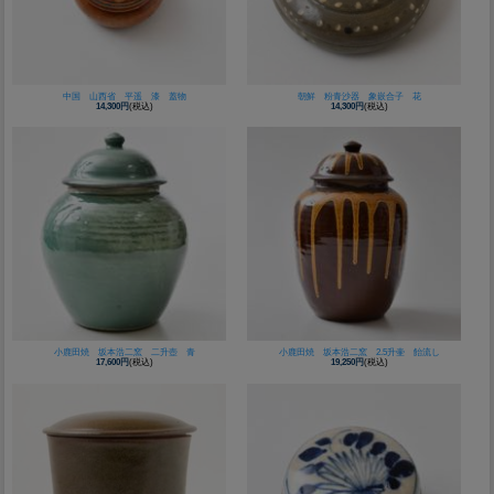
中国 山西省 平遥 漆 蓋物
朝鮮 粉青沙器 象嵌合子 花
14,300円
(税込)
14,300円
(税込)
小鹿田焼 坂本浩二窯 二升壺 青
小鹿田焼 坂本浩二窯 2.5升壷 飴流し
17,600円
(税込)
19,250円
(税込)