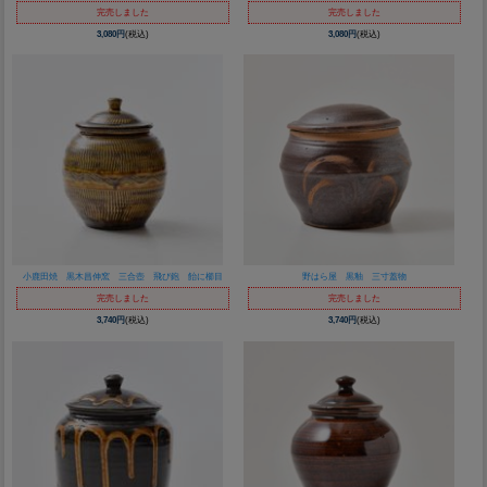
完売しました
完売しました
3,080円
(税込)
3,080円
(税込)
小鹿田焼 黒木昌伸窯 三合壺 飛び鉋 飴に櫛目
野はら屋 黒釉 三寸蓋物
完売しました
完売しました
3,740円
(税込)
3,740円
(税込)