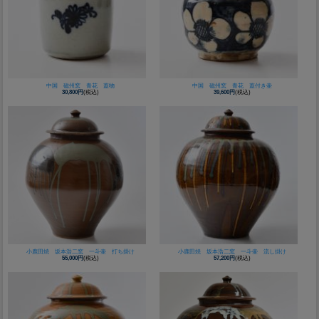
中国 磁州窯 青花 蓋物
中国 磁州窯 青花 蓋付き壷
30,800円
(税込)
39,600円
(税込)
小鹿田焼 坂本浩二窯 一斗壷 打ち掛け
小鹿田焼 坂本浩二窯 一斗壷 流し掛け
55,000円
(税込)
57,200円
(税込)