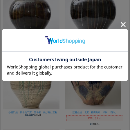
小鹿田焼 坂本浩二窯 一斗五升壺 打掛け
小鹿田焼 坂本浩二窯 二斗茶壺 流し
99,000円
(税込)
110,000円
(税込)
小鹿田焼 坂本浩二窯 三斗壷 飛び鉋に三彩
読谷山焼・北窯 松田共司 半胴 打掛け
275,000円
(税込)
完売しました
0円
(税込)