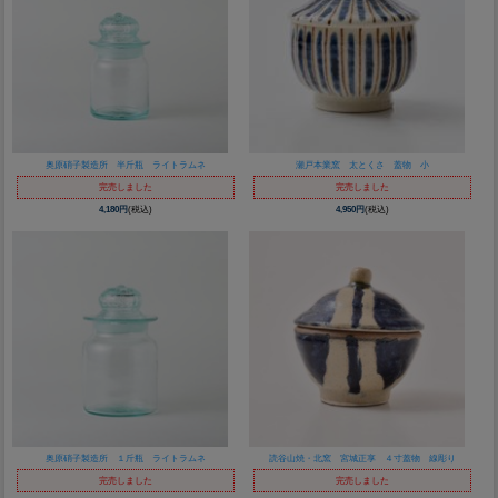
奥原硝子製造所 半斤瓶 ライトラムネ
瀬戸本業窯 太とくさ 蓋物 小
完売しました
完売しました
4,180円
(税込)
4,950円
(税込)
奥原硝子製造所 １斤瓶 ライトラムネ
読谷山焼・北窯 宮城正享 ４寸蓋物 線彫り
完売しました
完売しました