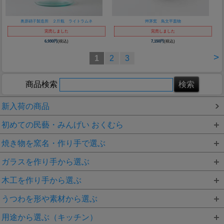
奥原硝子製造所 ２斤瓶 ライトラムネ
艸茅窯 鳥文平蓋物
完売しました
完売しました
6,930円
(税込)
7,150円
(税込)
>
1
2
3
商品検索
新入荷の商品
初めての民藝・みんげい おくむら
焼き物を窯名・作り手で選ぶ
ガラスを作り手から選ぶ
木工を作り手から選ぶ
うつわを形や素材から選ぶ
用途から選ぶ（キッチン）