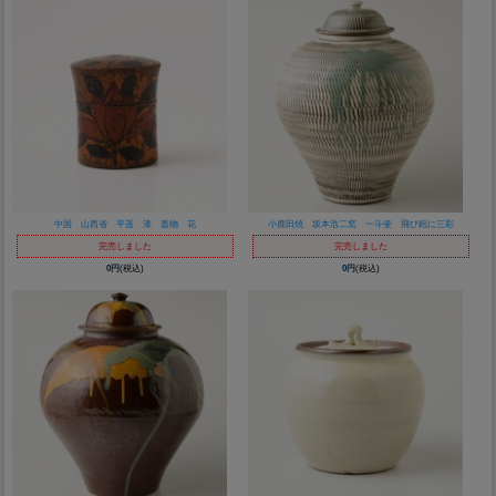
中国 山西省 平遥 漆 蓋物 花
小鹿田焼 坂本浩二窯 一斗壷 飛び鉋に三彩
完売しました
完売しました
0円
(税込)
0円
(税込)