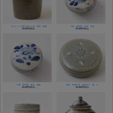
【ポイント10倍】野はら屋 黒釉 蓋物
中国 磁州窯 青花 蓋物
22,000円
(税込)
26,400円
(税込)
中国 磁州窯 青花 蓋物
朝鮮 粉青沙器 象嵌合子 鶴 大
26,400円
(税込)
26,400円
(税込)