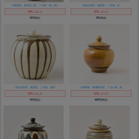
小鹿田焼 坂本浩二窯 一斗壷 流し掛け
丹波立杭焼 俊彦窯 一升壷 白
完売しました
完売しました
0円
(税込)
0円
(税込)
丹波立杭焼 俊彦窯 二升壷 流掛
小鹿田焼 柳瀬朝夫窯 うるか壷 飴
完売しました
完売しました
0円
(税込)
660円
(税込)