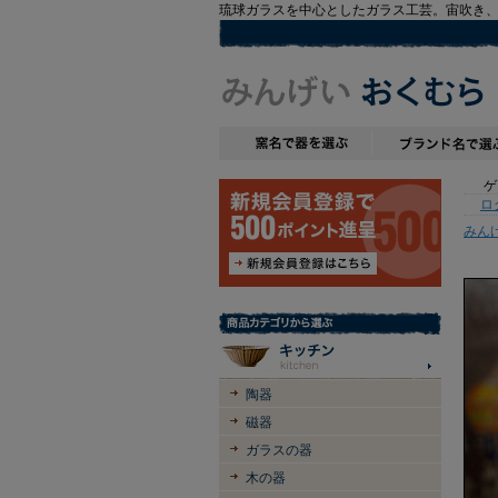
琉球ガラスを中心としたガラス工芸。宙吹き
ゲス
ロ
みん
陶器
磁器
ガラスの器
木の器