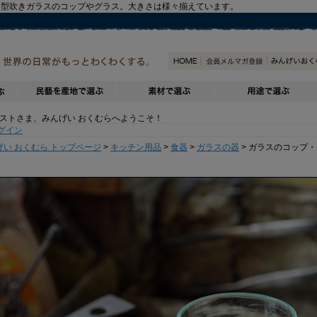
、型吹きガラスのコップやグラス。大きさは様々揃えています。
トさま、みんげい おくむらへようこそ！
グイン
げい おくむら トップページ
>
キッチン用品
>
食器
>
ガラスの器
> ガラスのコップ