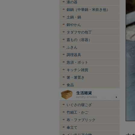
漆の器
銅鍋（中華鍋・米炊き他）
土鍋・鍋
銅やかん
タダフサの包丁
蓋もの（容器）
ふきん
調理器具
急須・ポット
キッチン雑貨
箸・箸置き
食品
いぐさの寝ござ
竹細工・かご
布・ファブリック
傘立て