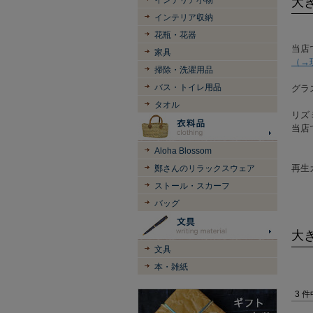
インテリア小物
大
インテリア収納
花瓶・花器
当店
家具
（→
掃除・洗濯用品
バス・トイレ用品
グラ
タオル
リズ
当店
Aloha Blossom
再生
鄭さんのリラックスウェア
ストール・スカーフ
バッグ
大
文具
本・雑紙
3 