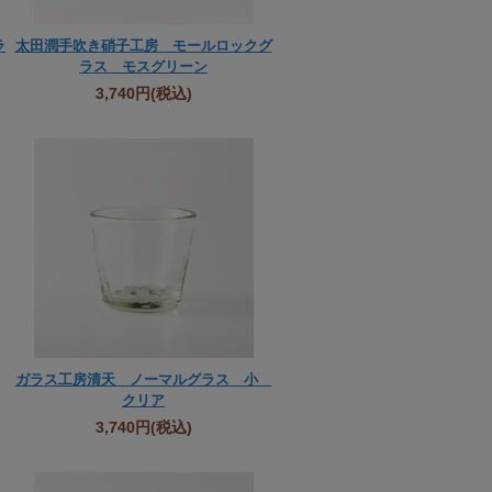
ラ
太田潤手吹き硝子工房 モールロックグ
ラス モスグリーン
3,740円
(税込)
ガラス工房清天 ノーマルグラス 小
クリア
3,740円
(税込)