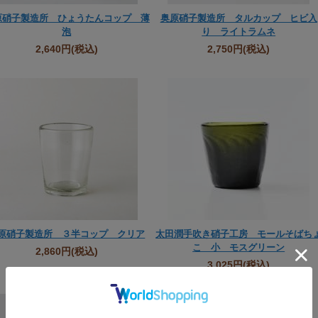
原硝子製造所 ひょうたんコップ 薄
奥原硝子製造所 タルカップ ヒビ入
泡
り ライトラムネ
2,640円
(税込)
2,750円
(税込)
原硝子製造所 ３半コップ クリア
太田潤手吹き硝子工房 モールそばち
こ 小 モスグリーン
2,860円
(税込)
3,025円
(税込)