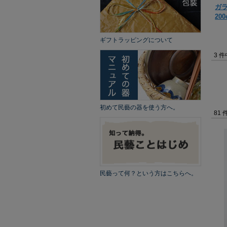
ガ
20
ギフトラッピングについて
3 
初めて民藝の器を使う方へ。
81 
民藝って何？という方はこちらへ。