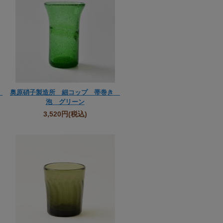
小
奥原硝子製造所 細コップ 帯巻き
泡 グリーン
3,520円
(税込)