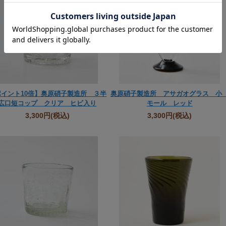
ポイント10倍】奥原硝子製造所 ３半
奥原硝子製造所 アサガオグラス 
広口短コップ クリア ヒビ入り
モール レッド
3,300円
(税込)
3,300円
(税込)