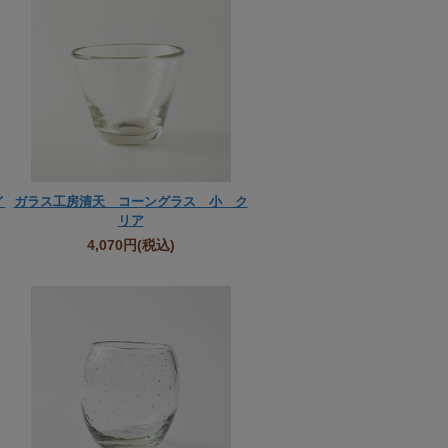
イ
ガラス工房清天 コーングラス 小 ク
リア
4,070円
(税込)