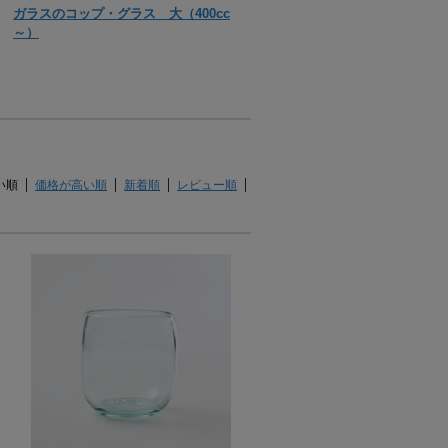
ガラスのコップ・グラス 大（400cc
～）
い順
価格が高い順
新着順
レビュー順