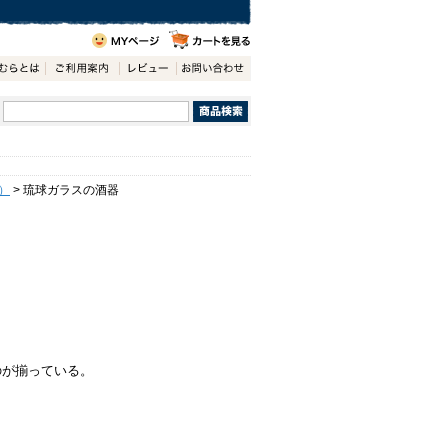
）
> 琉球ガラスの酒器
のが揃っている。