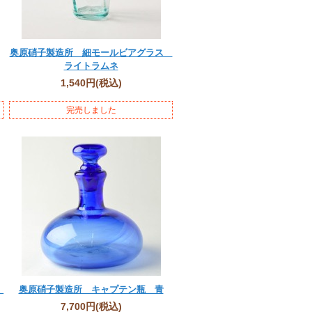
奥原硝子製造所 細モールビアグラス
ライトラムネ
1,540円
(税込)
完売しました
）
奥原硝子製造所 キャプテン瓶 青
7,700円
(税込)