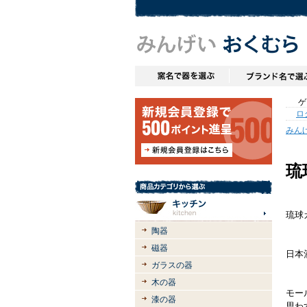
ゲス
ロ
みん
琉
琉球
陶器
磁器
日本
ガラスの器
木の器
モー
漆の器
思わ