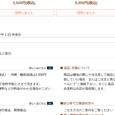
3,520円
(税込)
9,350円
(税込)
完売しました
完売しました
件中 1-15 件表示
税込）・沖縄・離島地域は3,300円
商品は梱包の際に十分注意して検品
損していた場合、またはご注文と異な
げで送料半額とさせて頂きます。
ールにて”ご連絡下さい。すぐに返品
継料などの料金がかかる場合がござい
合送料は当店が負担致します。
銀行振込、郵便振込、
ご注文方法のご案内
をご覧ください
す。