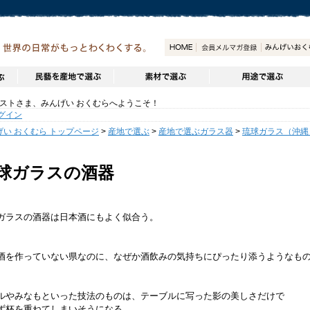
トさま、みんげい おくむらへようこそ！
グイン
げい おくむら トップページ
>
産地で選ぶ
>
産地で選ぶガラス器
>
琉球ガラス（沖縄
球ガラスの酒器
ガラスの酒器は日本酒にもよく似合う。
酒を作っていない県なのに、なぜか酒飲みの気持ちにぴったり添うようなも
ルやみなもといった技法のものは、テーブルに写った影の美しさだけで
ず杯を重ねてしまいそうになる。