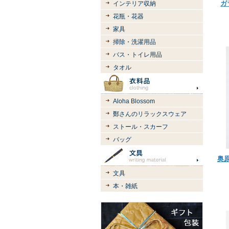
ガ
インテリア収納
花瓶・花器
家具
掃除・洗濯用品
バス・トイレ用品
タオル
Aloha Blossom
鄭さんのリラックスウェア
ストール・スカーフ
バッグ
奥
文具
本・雑紙