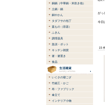
銅鍋（中華鍋・米炊き他）
土鍋・鍋
がっ
銅やかん
タダフサの包丁
今日
蓋もの（容器）
ふきん
調理器具
急須・ポット
15 
キッチン雑貨
箸・箸置き
食品
いぐさの寝ござ
竹細工・かご
布・ファブリック
傘立て
インテリア小物