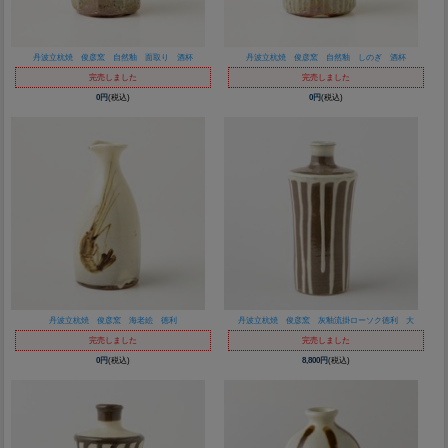
丹波立杭焼 俊彦窯 自然釉 面取り 酒杯
丹波立杭焼 俊彦窯 自然釉 しのぎ 酒杯
完売しました
完売しました
0円
(税込)
0円
(税込)
丹波立杭焼 俊彦窯 海老絵 徳利
丹波立杭焼 俊彦窯 灰釉流掛ローソク徳利 大
完売しました
完売しました
0円
(税込)
8,800円
(税込)