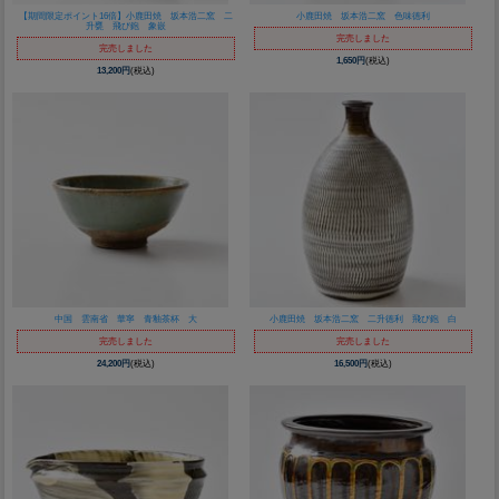
【期間限定ポイント16倍】小鹿田焼 坂本浩二窯 二
小鹿田焼 坂本浩二窯 色味徳利
升甕 飛び鉋 象嵌
完売しました
完売しました
1,650円
(税込)
13,200円
(税込)
中国 雲南省 華寧 青釉茶杯 大
小鹿田焼 坂本浩二窯 二升徳利 飛び鉋 白
完売しました
完売しました
24,200円
(税込)
16,500円
(税込)