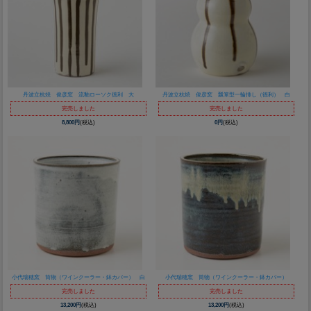
丹波立杭焼 俊彦窯 流釉ローソク徳利 大
丹波立杭焼 俊彦窯 瓢箪型一輪挿し（徳利） 白
完売しました
完売しました
8,800円
(税込)
0円
(税込)
小代瑞穂窯 筒物（ワインクーラー・鉢カバー） 白
小代瑞穂窯 筒物（ワインクーラー・鉢カバー）
完売しました
完売しました
13,200円
(税込)
13,200円
(税込)