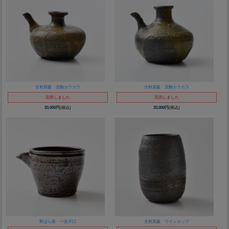
古村其飯 泥釉カラカラ
古村其飯 泥釉カラカラ
完売しました
完売しました
33,000円
(税込)
33,000円
(税込)
野はら屋 一合片口
古村其飯 ワインカップ