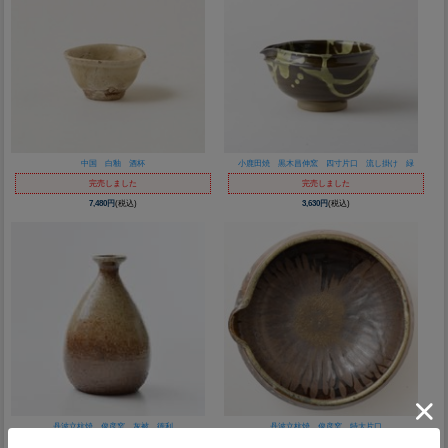
中国 白釉 酒杯
小鹿田焼 黒木昌伸窯 四寸片口 流し掛け 緑
完売しました
完売しました
7,480円
(税込)
3,630円
(税込)
丹波立杭焼 俊彦窯 灰被 徳利
丹波立杭焼 俊彦窯 特大片口
完売しました
完売しました