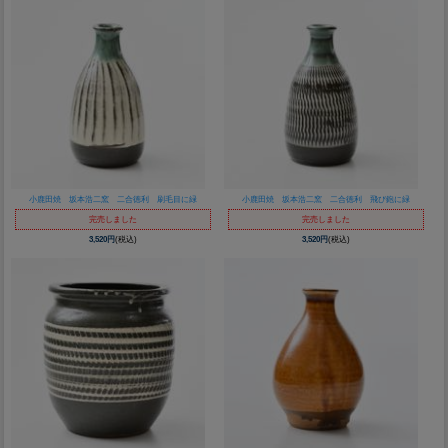
小鹿田焼 坂本浩二窯 二合徳利 刷毛目に緑
小鹿田焼 坂本浩二窯 二合徳利 飛び鉋に緑
完売しました
完売しました
3,520円
(税込)
3,520円
(税込)