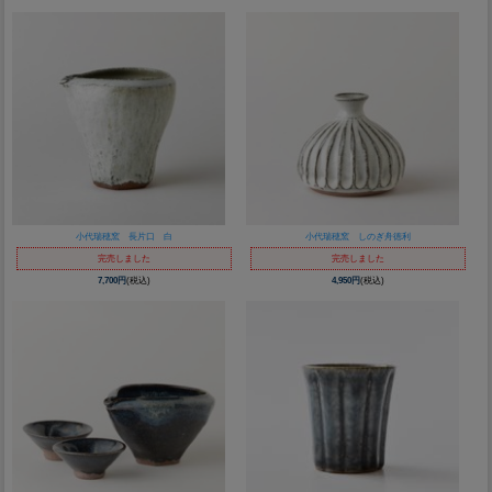
小代瑞穂窯 長片口 白
小代瑞穂窯 しのぎ舟徳利
完売しました
完売しました
7,700円
(税込)
4,950円
(税込)