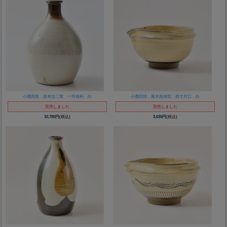
小鹿田焼 坂本浩二窯 一升徳利 白
小鹿田焼 黒木昌伸窯 四寸片口 白
完売しました
完売しました
10,780円
(税込)
3,630円
(税込)