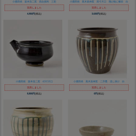
小鹿田焼 坂本浩二窯 四合徳利 三彩
小鹿田焼 黒木昌伸窯 四寸片口 飛び鉋に櫛目 白
完売しました
完売しました
4,950円
(税込)
3,630円
(税込)
小鹿田焼 坂本浩二窯 4.5寸片口
小鹿田焼 黒木昌伸窯 二升甕 流し掛け 白
完売しました
完売しました
8,800円
(税込)
0円
(税込)