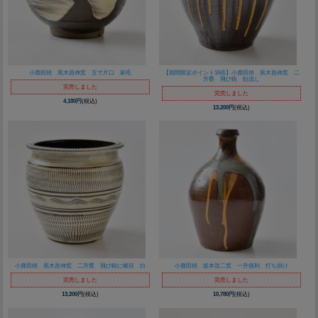
小鹿田焼 黒木昌伸窯 五寸片口 刷毛
【期間限定ポイント16倍】小鹿田焼 黒木昌伸窯 二
升甕 飛び鉋 飴流し
完売しました
完売しました
4,180円
(税込)
13,200円
(税込)
小鹿田焼 黒木昌伸窯 二升甕 飛び鉋に櫛目 白
小鹿田焼 坂本浩二窯 一升徳利 打ち掛け
完売しました
完売しました
13,200円
(税込)
10,780円
(税込)