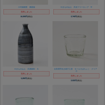
小代瑞穂窯 酒器揃
やきもの山上 呉須フリーカップ 中
完売しました
完売しました
16,500円
(税込)
3,740円
(税込)
やきもの山上 呉洲徳利 大
太田潤手吹き硝子工房 モールそばちょこ クリア
小
完売しました
完売しました
5,280円
(税込)
3,025円
(税込)