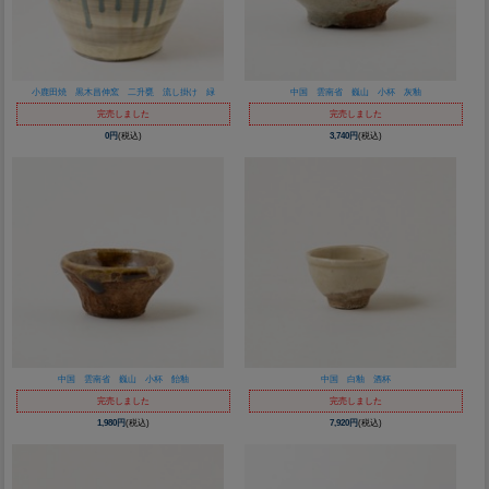
小鹿田焼 黒木昌伸窯 二升甕 流し掛け 緑
中国 雲南省 巍山 小杯 灰釉
完売しました
完売しました
0円
(税込)
3,740円
(税込)
中国 雲南省 巍山 小杯 飴釉
中国 白釉 酒杯
完売しました
完売しました
1,980円
(税込)
7,920円
(税込)