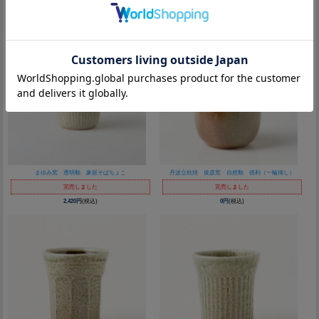
30,800円
(税込)
0円
(税込)
まゆみ窯 透明釉 象嵌そばちょこ
丹波立杭焼 俊彦窯 自然釉 徳利（一輪挿し）
完売しました
完売しました
2,420円
(税込)
0円
(税込)