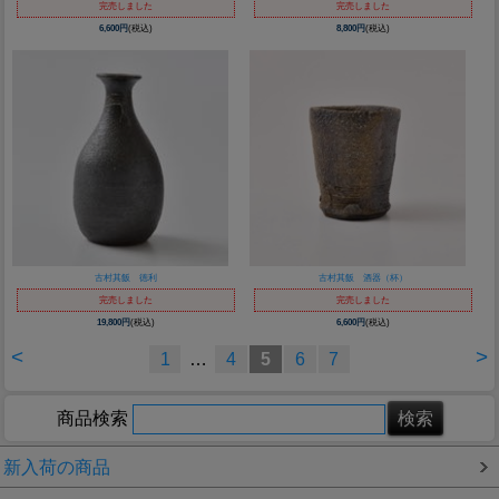
完売しました
完売しました
6,600円
(税込)
8,800円
(税込)
古村其飯 徳利
古村其飯 酒器（杯）
完売しました
完売しました
19,800円
(税込)
6,600円
(税込)
<
>
1
…
4
5
6
7
商品検索
新入荷の商品