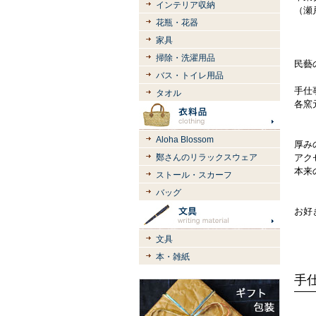
インテリア収納
（瀬
花瓶・花器
家具
掃除・洗濯用品
民藝
バス・トイレ用品
手仕
タオル
各窯
Aloha Blossom
厚み
鄭さんのリラックスウェア
アク
本来
ストール・スカーフ
バッグ
お好
文具
本・雑紙
手