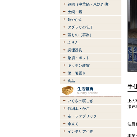
銅鍋（中華鍋・米炊き他）
土鍋・鍋
銅やかん
タダフサの包丁
蓋もの（容器）
ふきん
調理器具
急須・ポット
キッチン雑貨
箸・箸置き
食品
手
上の
いぐさの寝ござ
瀬戸
竹細工・かご
布・ファブリック
傘立て
注目
インテリア小物
本業