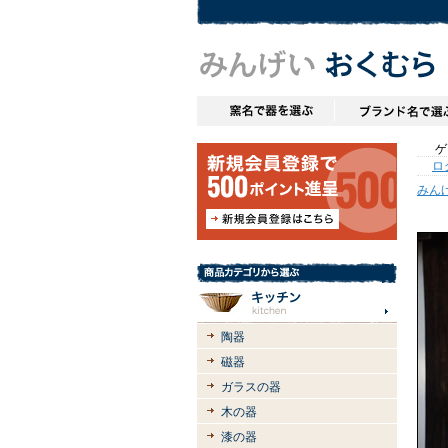
ゲス
ロ
みん
陶器
磁器
ガラスの器
木の器
漆の器