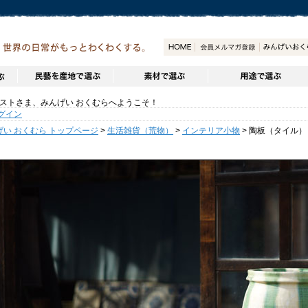
トさま、みんげい おくむらへようこそ！
グイン
げい おくむら トップページ
>
生活雑貨（荒物）
>
インテリア小物
> 陶板（タイル）