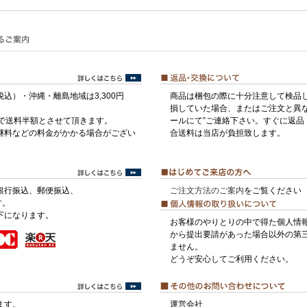
税込）・沖縄・離島地域は3,300円
商品は梱包の際に十分注意して検品
損していた場合、またはご注文と異な
げで送料半額とさせて頂きます。
ールにて”ご連絡下さい。すぐに返品
継料などの料金がかかる場合がござい
合送料は当店が負担致します。
銀行振込、郵便振込、
ご注文方法のご案内
をご覧ください
す。
下になります。
お客様のやりとりの中で得た個人情
から提出要請があった場合以外の第
ません。
どうぞ安心してご利用ください。
ます。
運営会社