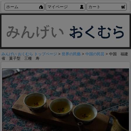
ホーム
マイページ
カート
みんげい おくむら トップページ
>
世界の民藝
>
中国の民芸
> 中国 福建
省 菓子型 三種 寿