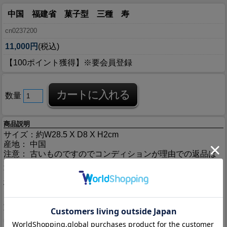
中国 福建省 菓子型 三種 寿
cn0237200
11,000円
(税込)
【100ポイント獲得】※要会員登録
数量
商品説明
サイズ：約W28.5 X D8 X H2cm
産地： 中国
注意： 古いものですのでコンディションが理由での返品は
承る事が出来ません。ご了承下さい。
商品説明： 古い菓子型です。
柄の面白さ、彫りの良さ、古いものは木それ自体がとても良
い。
彫り部分が平らなものは茶杯を置いて使ったりも良いもので
す。
中国の茶人もそんな風にして楽しみます。