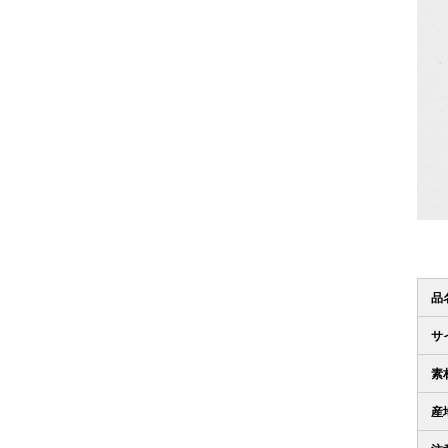
品
サ
素
産