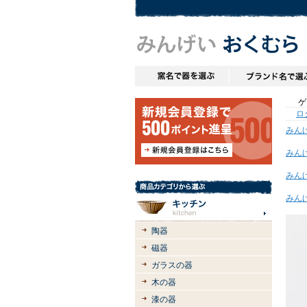
ゲス
ロ
みん
みん
みん
みん
陶器
磁器
ガラスの器
木の器
漆の器