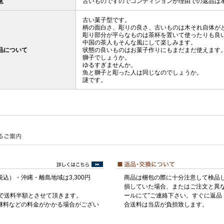
意
古いものですのでコンディションが理由での返品は
古い菓子型です。
柄の面白さ、彫りの良さ、古いものは木それ自体が
彫り部分が平らなものは茶杯を置いて使ったりも良
中国の茶人もそんな風にして楽しみます。
品について
状態の良いものはお菓子作りにもまだまだ使えます
獅子でしょうか。
ゆるすぎませんか。
魚と獅子と彫った人は同じなのでしょうか。
謎です。
税込）・沖縄・離島地域は3,300円
商品は梱包の際に十分注意して検品
損していた場合、またはご注文と異な
げで送料半額とさせて頂きます。
ールにて”ご連絡下さい。すぐに返品
継料などの料金がかかる場合がござい
合送料は当店が負担致します。