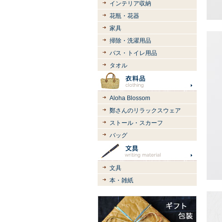
インテリア収納
花瓶・花器
家具
掃除・洗濯用品
バス・トイレ用品
タオル
Aloha Blossom
鄭さんのリラックスウェア
ストール・スカーフ
バッグ
文具
本・雑紙