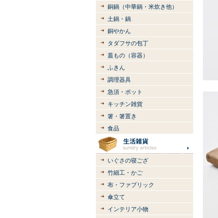
銅鍋（中華鍋・米炊き他）
土鍋・鍋
銅やかん
タダフサの包丁
蓋もの（容器）
ふきん
調理器具
急須・ポット
キッチン雑貨
箸・箸置き
食品
いぐさの寝ござ
竹細工・かご
布・ファブリック
傘立て
インテリア小物