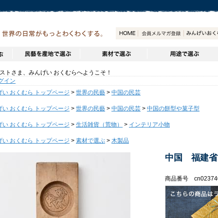
トさま、みんげい おくむらへようこそ！
グイン
げい おくむら トップページ
>
世界の民藝
>
中国の民芸
げい おくむら トップページ
>
世界の民藝
>
中国の民芸
>
中国の餅型や菓子型
げい おくむら トップページ
>
生活雑貨（荒物）
>
インテリア小物
げい おくむら トップページ
>
素材で選ぶ
>
木製品
中国 福建省
商品番号 cn02374