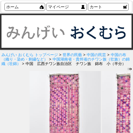
ホーム
マイページ
カート
みんげい おくむら トップページ
>
世界の民藝
>
中国の民芸
>
中国の布
（織り・染め・刺繍など）
>
中国湖南省・貴州省のチワン族（壮族）の錦
織（壮錦）
> 中国 広西チワン族自治区 チワン族 錦布 小（半分）