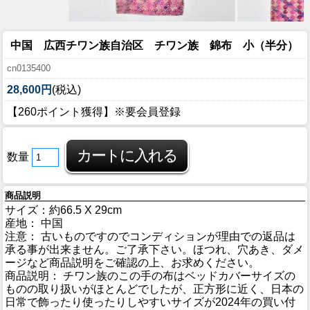
中国 広西チワン族自治区 チワン族 錦布 小（半分）
cn0135400
28,600円
(税込)
【260ポイント獲得】※要会員登録
数量
商品説明
サイズ：約66.5 X 29cm
産地： 中国
注意： 古いものですのでコンディションが理由での返品は
承る事が出来ません。ご了承下さい。ほつれ、穴あき、ダメ
ージなど商品説明をご確認の上、お求めください。
商品説明： チワン族のこの手の布はベッドカバーサイズの
ものの取り扱いがほとんどでしたが、正方形に近く、日本の
日常で飾ったり使ったりしやすいサイズが2024年の買い付