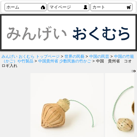
ホーム
マイページ
カート
みんげい おくむら トップページ
>
世界の民藝
>
中国の民芸
>
中国の竹籠
（かご）や竹製品
>
中国貴州省 少数民族の竹かご
> 中国 貴州省 コオ
ロギ入れ