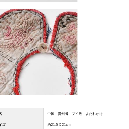
名
中国 貴州省 プイ族 よだれかけ
イズ
約21.5 X 21cm