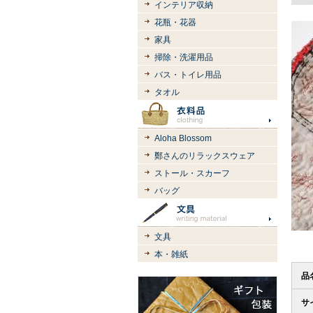
インテリア収納
花瓶・花器
家具
掃除・洗濯用品
バス・トイレ用品
タオル
Aloha Blossom
鄭さんのリラックスウェア
ストール・スカーフ
バッグ
文具
本・雑紙
品
サ