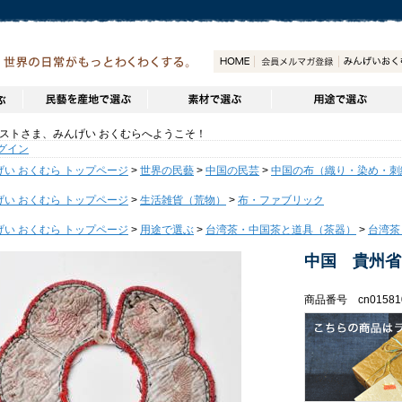
トさま、みんげい おくむらへようこそ！
グイン
げい おくむら トップページ
>
世界の民藝
>
中国の民芸
>
中国の布（織り・染め・刺
げい おくむら トップページ
>
生活雑貨（荒物）
>
布・ファブリック
げい おくむら トップページ
>
用途で選ぶ
>
台湾茶・中国茶と道具（茶器）
>
台湾茶
中国 貴州省
商品番号 cn01581