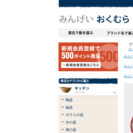
ゲス
ロ
みん
みん
みん
陶器
磁器
ガラスの器
木の器
漆の器