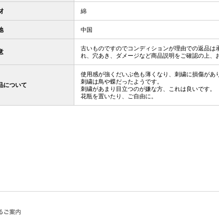
材
綿
地
中国
古いものですのでコンディションが理由での返品は
意
れ、穴あき、ダメージなど商品説明をご確認の上、
使用感が強くだいぶ色も薄くなり、刺繍に損傷があ
刺繍は鳥や蝶だったようです。
品について
刺繍があまり目立つのが嫌な方、これは良いです。
花瓶を置いたり、ご自由に。