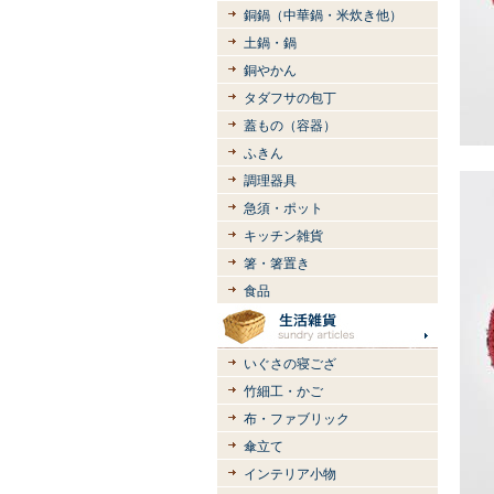
銅鍋（中華鍋・米炊き他）
土鍋・鍋
銅やかん
タダフサの包丁
蓋もの（容器）
ふきん
調理器具
急須・ポット
キッチン雑貨
箸・箸置き
食品
いぐさの寝ござ
竹細工・かご
布・ファブリック
傘立て
インテリア小物