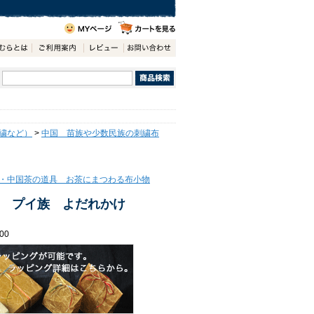
繍など）
>
中国 苗族や少数民族の刺繍布
・中国茶の道具 お茶にまつわる布小物
 プイ族 よだれかけ
00