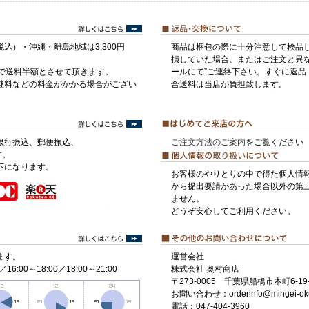
税込）・沖縄・離島地域は3,300円
商品は梱包の際に十分注意して検品
損していた場合、またはご注文と異な
げで送料半額とさせて頂きます。
ールにて”ご連絡下さい。すぐに返品
継料などの料金がかかる場合がござい
合送料は当店が負担致します。
銀行振込、郵便振込、
ご注文方法のご案内
をご覧ください
す。
下になります。
お客様のやりとりの中で得た個人情
から提出要請があった場合以外の第
ません。
どうぞ安心してご利用ください。
ます。
運営会社
／16:00～18:00／18:00～21:00
株式会社 奥村商店
〒273-0005 千葉県船橋市本町6-19-
お問い合わせ：orderinfo@mingei-ok
電話：047-404-3960