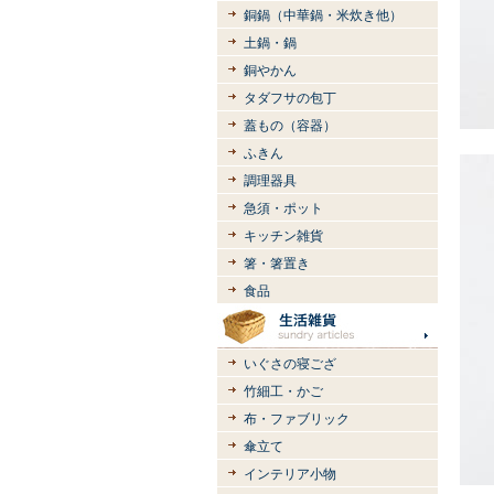
銅鍋（中華鍋・米炊き他）
土鍋・鍋
銅やかん
タダフサの包丁
蓋もの（容器）
ふきん
調理器具
急須・ポット
キッチン雑貨
箸・箸置き
食品
いぐさの寝ござ
竹細工・かご
布・ファブリック
傘立て
インテリア小物