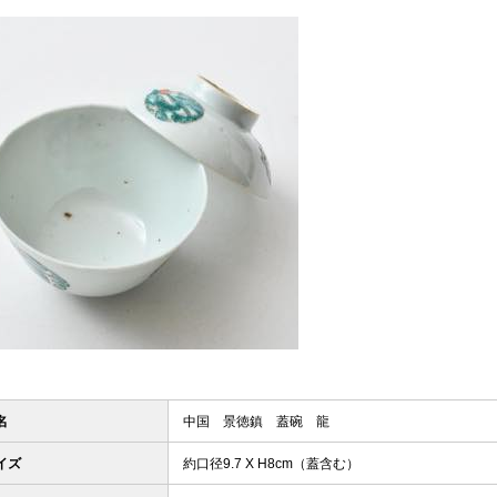
名
中国 景徳鎮 蓋碗 龍
イズ
約口径9.7 X H8cm（蓋含む）