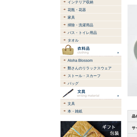
インテリア収納
花瓶・花器
家具
掃除・洗濯用品
バス・トイレ用品
タオル
Aloha Blossom
鄭さんのリラックスウェア
ストール・スカーフ
バッグ
文具
本・雑紙
品
サ