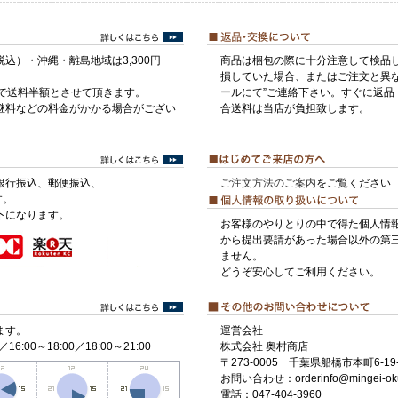
税込）・沖縄・離島地域は3,300円
商品は梱包の際に十分注意して検品
損していた場合、またはご注文と異な
げで送料半額とさせて頂きます。
ールにて”ご連絡下さい。すぐに返品
継料などの料金がかかる場合がござい
合送料は当店が負担致します。
銀行振込、郵便振込、
ご注文方法のご案内
をご覧ください
す。
下になります。
お客様のやりとりの中で得た個人情
から提出要請があった場合以外の第
ません。
どうぞ安心してご利用ください。
ます。
運営会社
／16:00～18:00／18:00～21:00
株式会社 奥村商店
〒273-0005 千葉県船橋市本町6-19-
お問い合わせ：orderinfo@mingei-ok
電話：047-404-3960