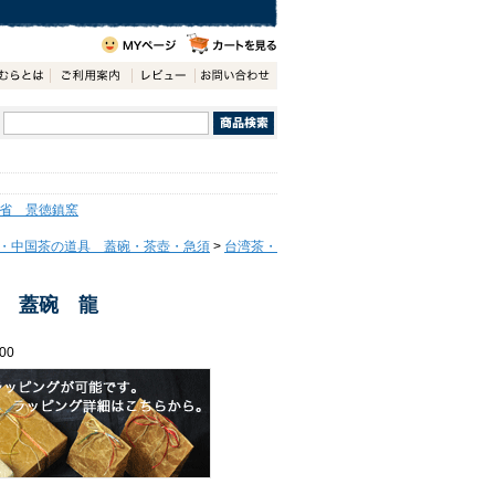
省 景徳鎮窯
・中国茶の道具 蓋碗・茶壺・急須
>
台湾茶・
 蓋碗 龍
00