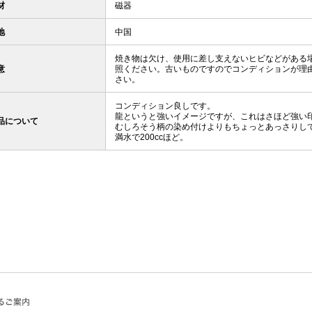
材
磁器
地
中国
焼き物は欠け、使用に差し支えないヒビなどがある
意
照ください。古いものですのでコンディションが理
さい。
コンディション良しです。
龍というと強いイメージですが、これはさほど強い
品について
むしろそう柄の染め付けよりもちょっとあっさりし
満水で200ccほど。