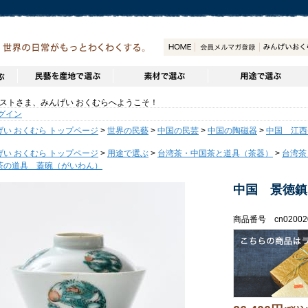
トさま、みんげい おくむらへようこそ！
グイン
げい おくむら トップページ
>
世界の民藝
>
中国の民芸
>
中国の陶磁器
>
中国 江西
げい おくむら トップページ
>
用途で選ぶ
>
台湾茶・中国茶と道具（茶器）
>
台湾茶
茶の道具 蓋碗（がいわん）
中国 景徳鎮
商品番号 cn02002